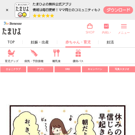
×
内祝い
SHOP
メニュー
TOP
妊娠・出産
赤ちゃん・育児
妊活
育児グッズ
病気・予防接種
離乳食
優待パス
ひよこクラブ
アプリ
SNS
キャンペーン
写真スタジオ