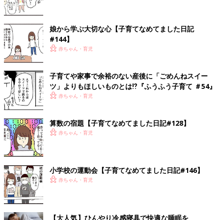
娘から学ぶ大切な心【子育てなめてました日記
#144】
赤ちゃん・育児
子育てや家事で余裕のない産後に「ごめんねスイー
ツ」よりもほしいものとは⁉︎『ふうふう子育て ＃54』
赤ちゃん・育児
算数の宿題【子育てなめてました日記#128】
赤ちゃん・育児
小学校の運動会【子育てなめてました日記#146】
赤ちゃん・育児
【大人気】ひんやり冷感寝具で快適な睡眠を