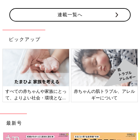
連載一覧へ
ピックアップ
や家族にとっ
赤ちゃんの肌トラブル、アレル
妊娠・育児期は「時
・環境となる
ギーについて
事」＆「小掃
まざまな課題
ていきます
最新号