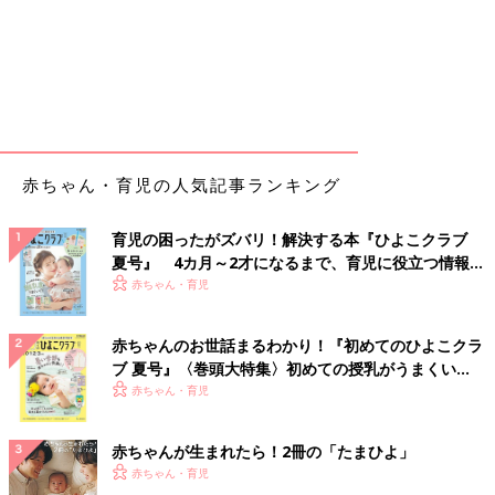
赤ちゃん・育児の人気記事ランキング
育児の困ったがズバリ！解決する本『ひよこクラブ
夏号』 4カ月～2才になるまで、育児に役立つ情報が
いっぱい！
赤ちゃん・育児
赤ちゃんのお世話まるわかり！『初めてのひよこクラ
ブ 夏号』〈巻頭大特集〉初めての授乳がうまくい
く！ おっぱい・ミルクの基本と夏のトラブル 解決テ
赤ちゃん・育児
ク
赤ちゃんが生まれたら！2冊の「たまひよ」
赤ちゃん・育児