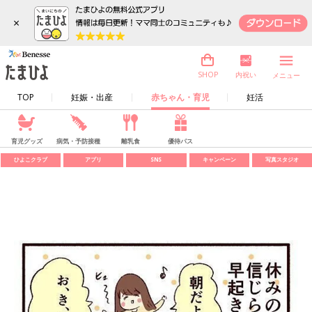
×
内祝い
SHOP
メニュー
TOP
妊娠・出産
赤ちゃん・育児
妊活
育児グッズ
病気・予防接種
離乳食
優待パス
ひよこクラブ
アプリ
SNS
キャンペーン
写真スタジオ