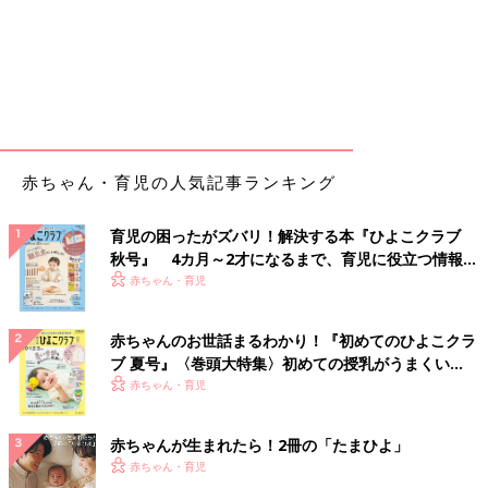
赤ちゃん・育児の人気記事ランキング
育児の困ったがズバリ！解決する本『ひよこクラブ
秋号』 4カ月～2才になるまで、育児に役立つ情報が
いっぱい！
赤ちゃん・育児
赤ちゃんのお世話まるわかり！『初めてのひよこクラ
ブ 夏号』〈巻頭大特集〉初めての授乳がうまくい
く！ おっぱい・ミルクの基本と夏のトラブル 解決テ
赤ちゃん・育児
ク
赤ちゃんが生まれたら！2冊の「たまひよ」
赤ちゃん・育児