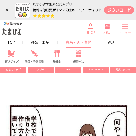
×
内祝い
SHOP
メニュー
TOP
妊娠・出産
赤ちゃん・育児
妊活
育児グッズ
病気・予防接種
離乳食
優待パス
ひよこクラブ
アプリ
SNS
キャンペーン
写真スタジオ