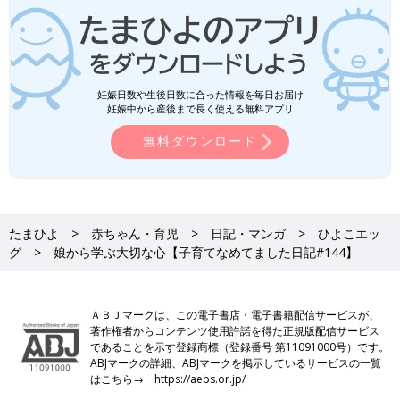
妊娠日数や生後日数に合った情報を毎日お届け
妊娠中から産後まで長く使える無料アプリ
無料ダウンロード
たまひよ
赤ちゃん・育児
日記・マンガ
ひよこエッ
グ
娘から学ぶ大切な心【子育てなめてました日記#144】
ＡＢＪマークは、この電子書店・電子書籍配信サービスが、
著作権者からコンテンツ使用許諾を得た正規版配信サービス
であることを示す登録商標（登録番号 第11091000号）です。
ABJマークの詳細、ABJマークを掲示しているサービスの一覧
はこちら→
https://aebs.or.jp/