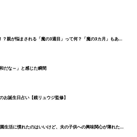
育園生活に慣れたのはいいけど、夫の子供への興味関心が薄れた気
91』
3
4
5
>
生後日数に合った情報を毎日お届け