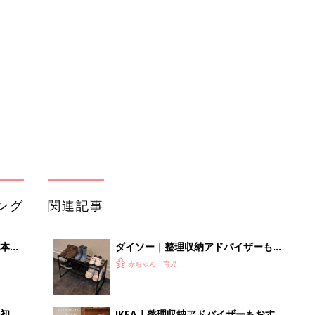
本
ダイソー｜整理収納アドバイザーも激
2才
押し！SNSでバズリ中の収納アイテム
赤ちゃん・育児
いっ
4選
初め
IKEA｜整理収納アドバイザーもおすす
大特
め！おしゃ見え収納アイテム5選
赤ちゃん・育児
 お
ブル
たま
【キャンドゥ】 ポケット出現！ 「収
納性ゼロ」バッグが、まさかの理想的
赤ちゃん・育児
な収納バッグに爆誕
セリア、ダイソー｜すっきり片付けま
レベ
た来年！整理収納アドバイザーもおす
赤ちゃん・育児
すめの夏物収納グッズ4選
「袋収納」が簡単でおすすめ！[ハハ
のさけび #82]
赤ちゃん・育児