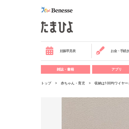
妊娠早見表
お金・手続
雑誌・書籍
アプリ
トップ
赤ちゃん・育児
収納は100均ワイヤ