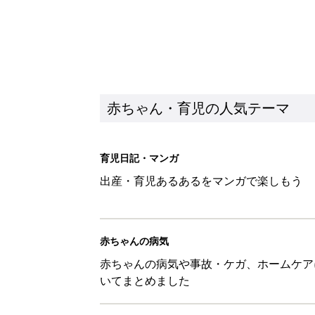
赤ちゃんの病気
赤ちゃんの病気や事故・ケガ、ホームケア
いてまとめました
新着記事
生後3週目の赤ちゃんはよく泣く
って本当？【専門家】
赤ちゃん・育児
反抗期の息子が...ママたちが「
赤ちゃん・育児
8月6日生まれはこんな人 365