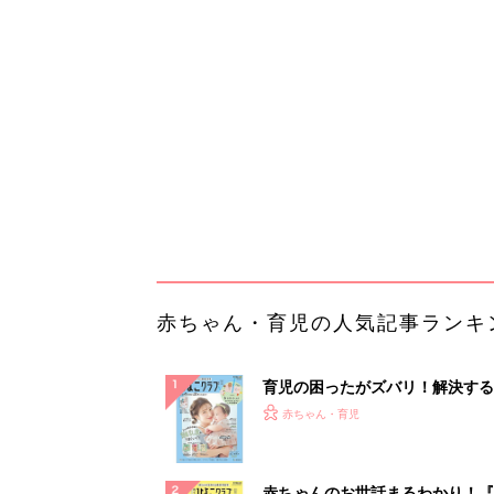
育児の困ったがズバリ！解決する
『ひよこクラブ 夏号』 4カ月～
赤ちゃん・育児
になるまで、育児に役立つ情報が
ぱい！
赤ちゃんのお世話まるわかり！『
てのひよこクラブ 夏号』〈巻頭
赤ちゃん・育児
集〉初めての授乳がうまくいく！
っぱい・ミルクの基本と夏のトラ
解決テク
赤ちゃんが生まれたら！2冊の「
ひよ」
赤ちゃん・育児
arrowsの頑丈さがとんでもない
ルに
PR（arrows）