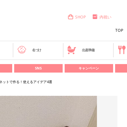
SHOP
内祝い
TOP
き
名づけ
出産準備
SNS
キャンペーン
ーネットで作る！使えるアイデア4選