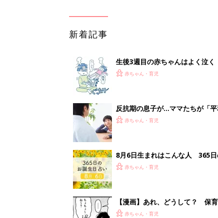
赤ちゃん・育児
【漫画】あれ、どうして？ 保
がする……！『ふうふう子育て ＃
赤ちゃん・育児
1
2
妊娠日数や