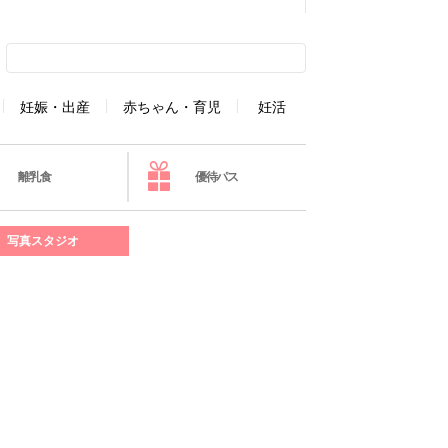
妊娠・出産
赤ちゃん・育児
妊活
離乳食
優待パス
写真スタジオ