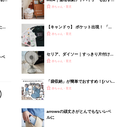
arrowsの頑丈さがとんでもないレベ
ルに
PR（arrows）
Recommended by
離乳食はいつから？進め方は？「たまひよ きほんの離
乳食」
授乳の悩みや初めての離乳食作りに役立つ