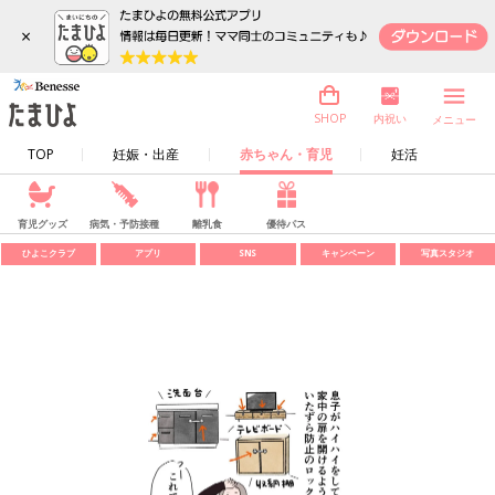
×
内祝い
SHOP
メニュー
TOP
妊娠・出産
赤ちゃん・育児
妊活
育児グッズ
病気・予防接種
離乳食
優待パス
ひよこクラブ
アプリ
SNS
キャンペーン
写真スタジオ