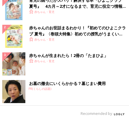
育児の困ったがズバリ！解決する本『ひよこクラブ
夏号』 4カ月～2才になるまで、育児に役立つ情報が
いっぱい！
赤ちゃん・育児
赤ちゃんのお世話まるわかり！『初めてのひよこクラ
ブ 夏号』〈巻頭大特集〉初めての授乳がうまくい
く！ おっぱい・ミルクの基本と夏のトラブル 解決テ
赤ちゃん・育児
ク
赤ちゃんが生まれたら！2冊の「たまひよ」
赤ちゃん・育児
お墓の撤去にいくらかかる？墓じまい費用
PR(くらしの話題)
Recommended by