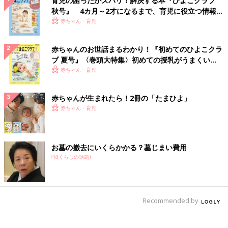
育児の困ったがズバリ！解決する本『ひよこクラブ
秋号』 4カ月～2才になるまで、育児に役立つ情報が
いっぱい！
赤ちゃん・育児
赤ちゃんのお世話まるわかり！『初めてのひよこクラ
ブ 夏号』〈巻頭大特集〉初めての授乳がうまくい
く！ おっぱい・ミルクの基本と夏のトラブル 解決テ
赤ちゃん・育児
ク
赤ちゃんが生まれたら！2冊の「たまひよ」
赤ちゃん・育児
お墓の撤去にいくらかかる？墓じまい費用
PR(くらしの話題)
Recommended by