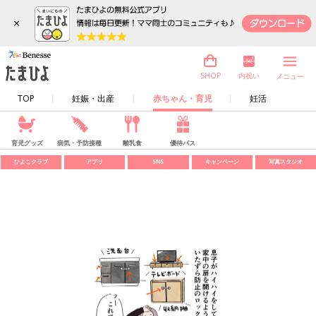
×
内祝い
SHOP
メニュー
TOP
妊娠・出産
赤ちゃん・育児
妊活
育児グッズ
病気・予防接種
離乳食
優待パス
ひよこクラブ
アプリ
SNS
キャンペーン
写真スタジオ