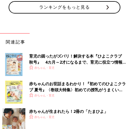
ランキングをもっと見る
関連記事
育児の困ったがズバリ！解決する本『ひよこクラブ
秋号』 4カ月～2才になるまで、育児に役立つ情報が
いっぱい！
赤ちゃん・育児
赤ちゃんのお世話まるわかり！『初めてのひよこクラ
ブ 夏号』〈巻頭大特集〉初めての授乳がうまくい
く！ おっぱい・ミルクの基本と夏のトラブル 解決テ
赤ちゃん・育児
ク
赤ちゃんが生まれたら！2冊の「たまひよ」
赤ちゃん・育児