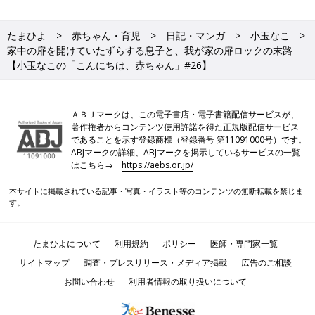
たまひよ
赤ちゃん・育児
日記・マンガ
小玉なこ
家中の扉を開けていたずらする息子と、我が家の扉ロックの末路
【小玉なこの「こんにちは、赤ちゃん」#26】
ＡＢＪマークは、この電子書店・電子書籍配信サービスが、
著作権者からコンテンツ使用許諾を得た正規版配信サービス
であることを示す登録商標（登録番号 第11091000号）です。
ABJマークの詳細、ABJマークを掲示しているサービスの一覧
はこちら→
https://aebs.or.jp/
本サイトに掲載されている記事・写真・イラスト等のコンテンツの無断転載を禁じま
す。
たまひよについて
利用規約
ポリシー
医師・専門家一覧
サイトマップ
調査・プレスリリース・メディア掲載
広告のご相談
お問い合わせ
利用者情報の取り扱いについて