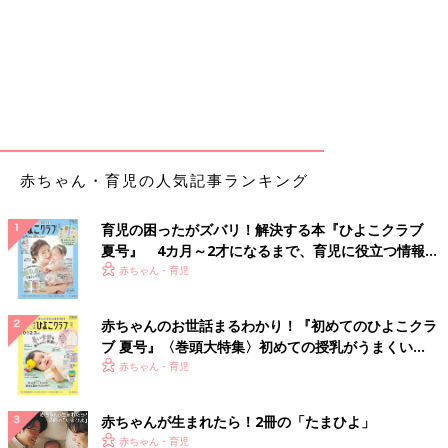
赤ちゃん・育児の人気記事ランキング
育児の困ったがズバリ！解決する本『ひよこクラブ
夏号』 4カ月～2才になるまで、育児に役立つ情報が
いっぱい！
赤ちゃん・育児
赤ちゃんのお世話まるわかり！『初めてのひよこクラ
ブ 夏号』〈巻頭大特集〉初めての授乳がうまくい
く！ おっぱい・ミルクの基本と夏のトラブル 解決テ
赤ちゃん・育児
ク
赤ちゃんが生まれたら！2冊の「たまひよ」
赤ちゃん・育児