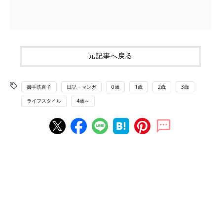
元記事へ戻る
御手洗直子
日記・マンガ
0歳
1歳
2歳
3歳
ライフスタイル
4歳～