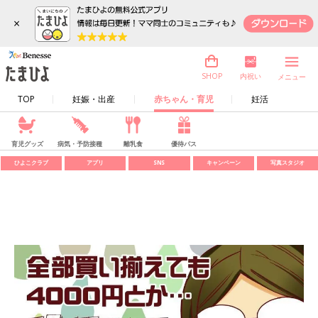
×
内祝い
SHOP
メニュー
TOP
妊娠・出産
赤ちゃん・育児
妊活
育児グッズ
病気・予防接種
離乳食
優待パス
ひよこクラブ
アプリ
SNS
キャンペーン
写真スタジオ