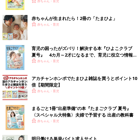
く！ おっぱい・ミルクの基本と夏のトラブル 解決テ
赤ちゃん・育児
ク
赤ちゃんが生まれたら！2冊の「たまひよ」
赤ちゃん・育児
育児の困ったがズバリ！解決する本『ひよこクラブ
夏号』 4カ月～2才になるまで、育児に役立つ情報が
いっぱい！
赤ちゃん・育児
アカチャンホンポでたまひよ雑誌を買うとポイント10
倍【期間限定】
赤ちゃん・育児
まるごと1冊“出産準備”の本『たまごクラブ 夏号』
〈スペシャル大特集〉夫婦で予習する 出産の教科書
赤ちゃん・育児
明日働ける単発バイト求人サイト