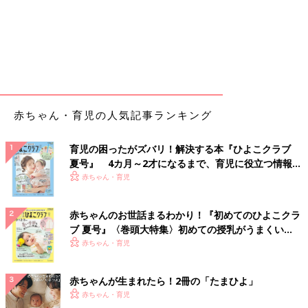
赤ちゃん・育児の人気記事ランキング
育児の困ったがズバリ！解決する本『ひよこクラブ
夏号』 4カ月～2才になるまで、育児に役立つ情報が
いっぱい！
赤ちゃん・育児
赤ちゃんのお世話まるわかり！『初めてのひよこクラ
ブ 夏号』〈巻頭大特集〉初めての授乳がうまくい
く！ おっぱい・ミルクの基本と夏のトラブル 解決テ
赤ちゃん・育児
ク
赤ちゃんが生まれたら！2冊の「たまひよ」
赤ちゃん・育児