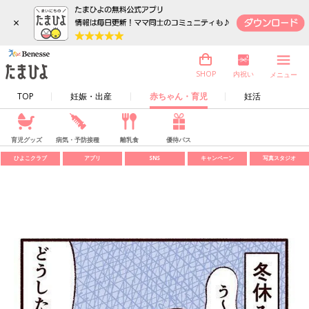
×
内祝い
SHOP
メニュー
TOP
妊娠・出産
赤ちゃん・育児
妊活
育児グッズ
病気・予防接種
離乳食
優待パス
ひよこクラブ
アプリ
SNS
キャンペーン
写真スタジオ