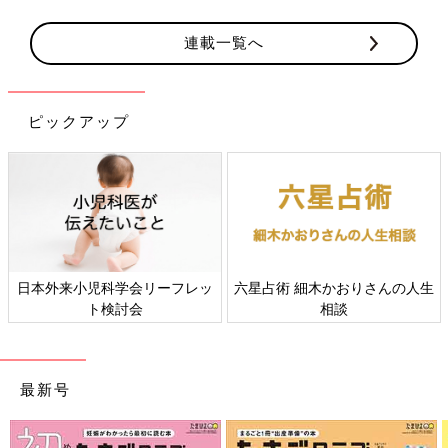
連載一覧へ
ピックアップ
ーフレッ
六星占術 細木かおりさんの人生
すべての赤ちゃんや家
相談
て、よりよい社会・環
ことをめざしてさまざ
を取材し、発信してい
最新号