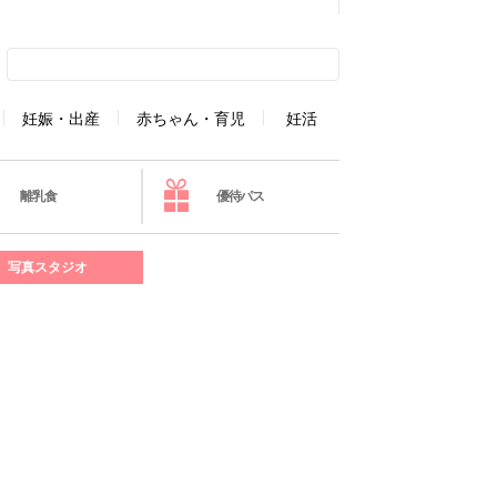
妊娠・出産
赤ちゃん・育児
妊活
離乳食
優待パス
写真スタジオ