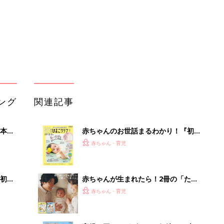
解決テク
初め
赤ちゃんが生まれたら！2冊の「たま
大特
ひよ」
赤ちゃん・育児
 お
ブル
たま
育児の困ったがズバリ！解決する本
『ひよこクラブ 夏号』 4カ月～2才
赤ちゃん・育児
になるまで、育児に役立つ情報がいっ
ぱい！
アカチャンホンポでたまひよ雑誌を買
ずやっ
うとポイント10倍【期間限定】
赤ちゃん・育児
とい
まるごと1冊“出産準備”の本『たまご
クラブ 夏号』〈スペシャル大特集〉
赤ちゃん・育児
夫婦で予習する 出産の教科書
なぜ今「インプラント」を選ぶ人が急
増中？65歳以上の方は要確認。抜けた