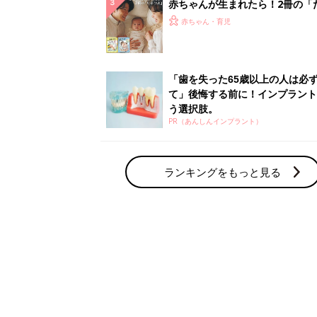
赤ちゃん・育児の人気テーマ
育児日記・マンガ
出産・育児あるあるをマンガで楽しもう
赤ちゃんの病気
赤ちゃんの病気や事故・ケガ、ホームケア
いてまとめました