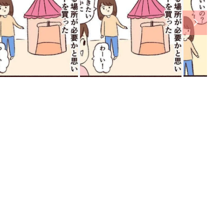
ング
関連記事
本
赤ちゃんのお世話まるわかり！『初め
2才
てのひよこクラブ 夏号』〈巻頭大特
赤ちゃん・育児
いっ
集〉初めての授乳がうまくいく！ お
っぱい・ミルクの基本と夏のトラブル