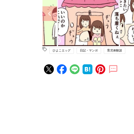
ひよこエッグ
日記・マンガ
育児体験談
赤ちゃん・育児の人気記事ランキ
育児の困ったがズバリ！解決する
『ひよこクラブ 夏号』 4カ月～
赤ちゃん・育児
になるまで、育児に役立つ情報が
ぱい！