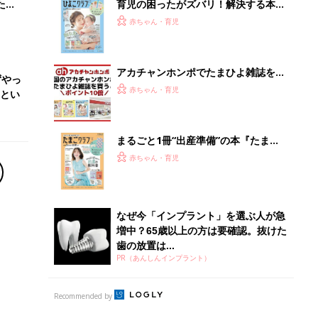
歯の放置は...
PR（あんしんインプラント）
Recommended by
離乳食はいつから？進め方は？「たまひよ きほんの離
乳食」
授乳の悩みや初めての離乳食作りに役立つ
子育てとお金
につ
妊娠・出産・育児にかかる費用やもらえる補助
金・助成金を解説