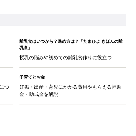
ル」、間違っているかも？「思い出があって捨てられない」に収納
「110円でこのクオリティ」超優秀！トラベルグッズ4選
！？親が悩まされる「魔の3週目」って何？「魔の3カ月」もある
平和だな～」と感じた瞬間