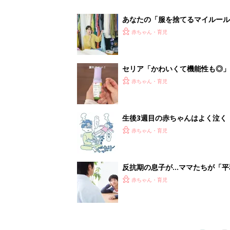
赤ちゃん・育児
1
2
妊娠日数や
妊娠中か