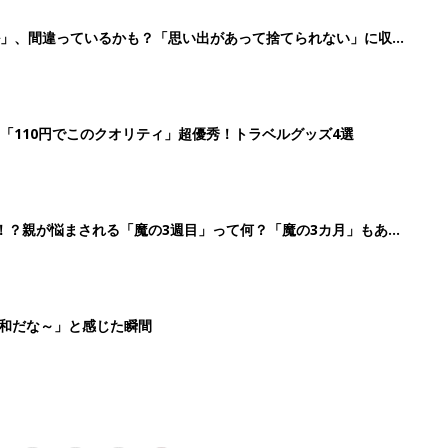
3
4
5
>
生後日数に合った情報を毎日お届け
ら産後まで長く使える無料アプリ
ダウンロード