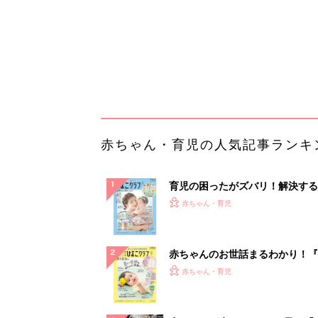
赤ちゃんのお世話まるわかり！『
てのひよこクラブ 夏号』〈巻頭
赤ちゃん・育児
集〉初めての授乳がうまくいく！
っぱい・ミルクの基本と夏のトラ
解決テク
赤ちゃんが生まれたら！2冊の「
ひよ」
赤ちゃん・育児
「歯を失った65歳以上の人は必
て」後悔する前に！インプラント
う選択肢。
PR（あんしんインプラント）
ランキングをもっと見る