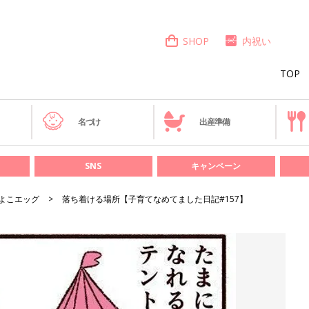
SHOP
内祝い
TOP
き
名づけ
出産準備
SNS
キャンペーン
よこエッグ
落ち着ける場所【子育てなめてました日記#157】