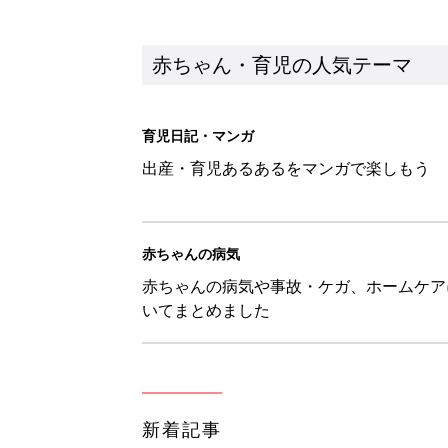
新着記事
あなたの「服を捨てるマイルー
スタイリストが喝！
赤ちゃん・育児
セリア「かわいくて機能性も◎」
赤ちゃん・育児
生後3週目の赤ちゃんはよく泣く
って本当？【専門家】
赤ちゃん・育児
反抗期の息子が...ママたちが「