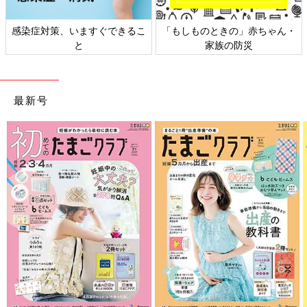
」赤ちゃん・
日本外来小児科学会リーフレッ
六星占術 細木かおり
災
ト検討会
相談
最新号