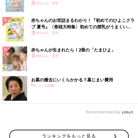
いっぱい！
赤ちゃん・育児
赤ちゃんのお世話まるわかり！『初めてのひよこクラ
ブ 夏号』〈巻頭大特集〉初めての授乳がうまくい
く！ おっぱい・ミルクの基本と夏のトラブル 解決テ
赤ちゃん・育児
ク
赤ちゃんが生まれたら！2冊の「たまひよ」
赤ちゃん・育児
お墓の撤去にいくらかかる？墓じまい費用
PR(くらしの話題)
Recommended by
ランキングをもっと見る