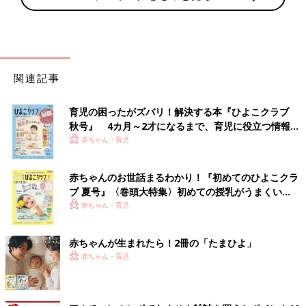
関連記事
育児の困ったがズバリ！解決する本『ひよこクラブ
秋号』 4カ月～2才になるまで、育児に役立つ情報が
いっぱい！
赤ちゃん・育児
赤ちゃんのお世話まるわかり！『初めてのひよこクラ
ブ 夏号』〈巻頭大特集〉初めての授乳がうまくい
く！ おっぱい・ミルクの基本と夏のトラブル 解決テ
赤ちゃん・育児
ク
赤ちゃんが生まれたら！2冊の「たまひよ」
赤ちゃん・育児