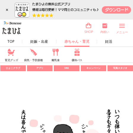
×
内祝い
SHOP
メニュー
TOP
妊娠・出産
赤ちゃん・育児
妊活
育児グッズ
病気・予防接種
離乳食
優待パス
ひよこクラブ
アプリ
SNS
キャンペーン
写真スタジオ