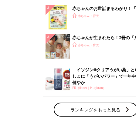
赤ちゃんのお世話まるわかり！『
てのひよこクラブ 夏号』〈巻頭
赤ちゃん・育児
集〉初めての授乳がうまくいく！
っぱい・ミルクの基本と夏のトラ
解決テク
赤ちゃんが生まれたら！2冊の「
ひよ」
赤ちゃん・育児
「イソジン®クリアうがい薬」と
しょに「うがいパワー」で一年中
健やか
PR（iNova｜Hugkum）
ランキングをもっと見る