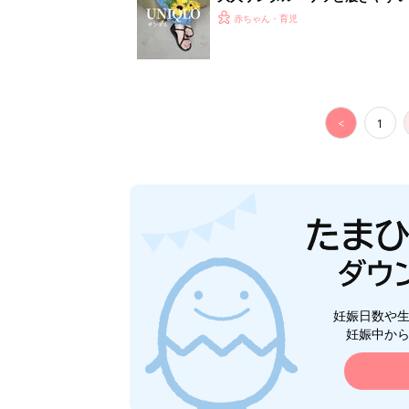
赤ちゃん・育児
<
1
妊娠日数や
妊娠中か