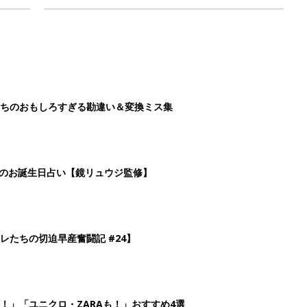
ちのおもしろすぎる勘違い＆変換ミス集
日のお誕生日占い【鏡リュウジ監修】
レたちの切迫早産奮闘記 #24】
！」「ユニクロ・ZARAも！」おすすめ4選