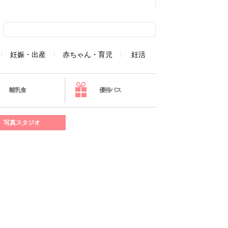
妊娠・出産
赤ちゃん・育児
妊活
離乳食
優待パス
写真スタジオ