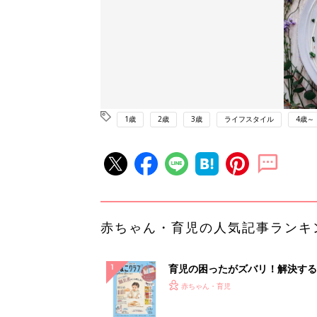
1歳
2歳
3歳
ライフスタイル
4歳～
赤ちゃん・育児の人気記事ランキ
育児の困ったがズバリ！解決する
『ひよこクラブ 秋号』 4カ月～
赤ちゃん・育児
になるまで、育児に役立つ情報が
ぱい！