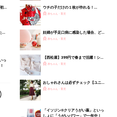
初め
ウチの子だけの１枚が作れる！
大特
moemusiさんのオーダー浴衣が可愛
赤ちゃん・育児
 お
すぎ！
ブル
たま
妊婦が手足口病に感染した場合、どう
すれば良い？－"まいにちのたまひ
赤ちゃん・育児
よ"に寄せられた投稿
【西松屋】399円で春まで活躍！シン
いっ
プルおしゃれ服
赤ちゃん・育児
！
おしゃれさんは必ずチェック【ユニク
ロ】秋のイネスコラボ★注目アイテム
赤ちゃん・育児
は？
「イソジン®クリアうがい薬」といっ
しょに「うがいパワー」で一年中！