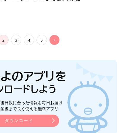
2
3
4
5
>
生後日数に合った情報を毎日お届け
ら産後まで長く使える無料アプリ
ダウンロード