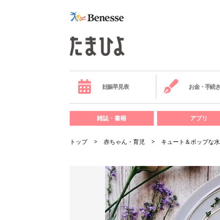
妊娠早見表
お金・手続
雑誌・書籍
アプリ
トップ
赤ちゃん・育児
キュート＆ポップな水