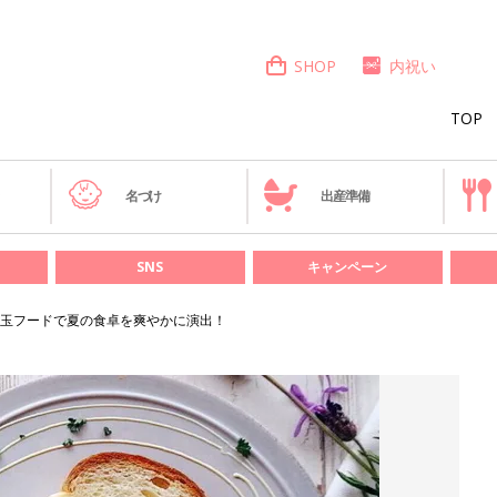
SHOP
内祝い
TOP
き
名づけ
出産準備
SNS
キャンペーン
玉フードで夏の食卓を爽やかに演出！