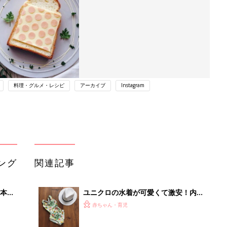
料理・グルメ・レシピ
アーカイブ
Instagram
ング
関連記事
本
ユニクロの水着が可愛くて激安！内緒
2才
にしておきたいレベルです
赤ちゃん・育児
いっ