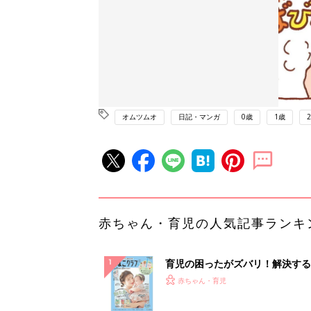
オムツムオ
日記・マンガ
0歳
1歳
赤ちゃん・育児の人気記事ランキ
育児の困ったがズバリ！解決する
『ひよこクラブ 夏号』 4カ月～
赤ちゃん・育児
になるまで、育児に役立つ情報が
ぱい！