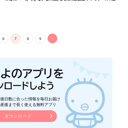
6
7
8
9
>
生後日数に合った情報を毎日お届け
ら産後まで長く使える無料アプリ
ダウンロード