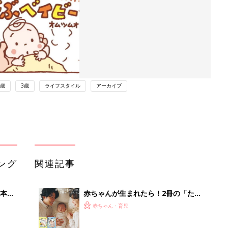
2歳
3歳
ライフスタイル
アーカイブ
ング
関連記事
本
赤ちゃんが生まれたら！2冊の「たま
2才
ひよ」
赤ちゃん・育児
いっ