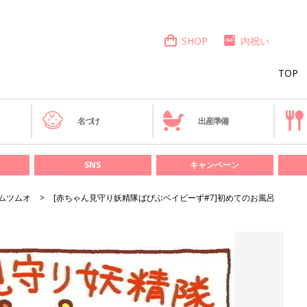
SHOP
内祝い
TOP
き
名づけ
出産準備
SNS
キャンペーン
ムツムオ
[赤ちゃん見守り妖精隊ばびぶベイビーず#7]初めてのお風呂