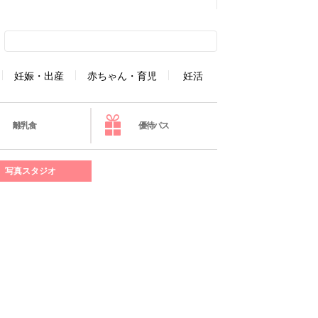
妊娠・出産
赤ちゃん・育児
妊活
離乳食
優待パス
写真スタジオ