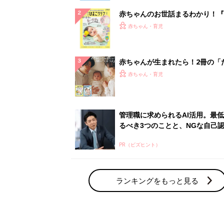
赤ちゃんのお世話まるわかり！『
てのひよこクラブ 夏号』〈巻頭
赤ちゃん・育児
集〉初めての授乳がうまくいく！
っぱい・ミルクの基本と夏のトラ
解決テク
赤ちゃんが生まれたら！2冊の「
ひよ」
赤ちゃん・育児
管理職に求められるAI活用。最
るべき3つのことと、NGな自己
PR（ビズヒント）
ランキングをもっと見る