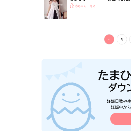
赤ちゃん・育児
<
5
妊娠日数や
妊娠中か