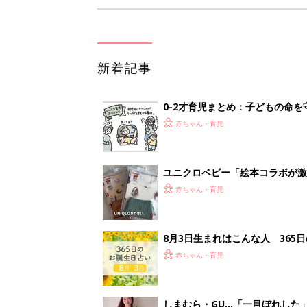
新着記事
0-2才育児まとめ：子どもの命を守る、C
赤ちゃん・育児
ユニクロベビー「絵本コラボが激
5選
赤ちゃん・育児
8月3日生まれはこんな人 365
赤ちゃん・育児
しまむら・GU…「一目ぼれした