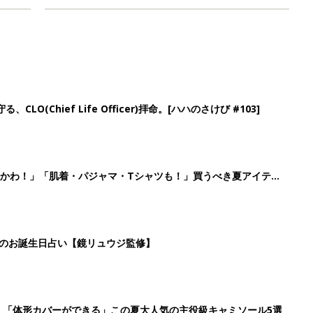
LO(Chief Life Officer)拝命。[ハハのさけび #103]
かわ！」「肌着・パジャマ・Tシャツも！」買うべき夏アイテム
日のお誕生日占い【鏡リュウジ監修】
」「体形カバーができる」この夏大人気の主役級キャミソール5選