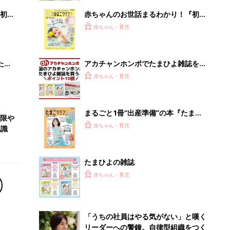
初め
赤ちゃんのお世話まるわかり！『初め
大特
てのひよこクラブ 夏号』〈巻頭大特
赤ちゃん・育児
 お
集〉初めての授乳がうまくいく！ お
ブル
っぱい・ミルクの基本と夏のトラブル
解決テク
たま
アカチャンホンポでたまひよ雑誌を買
うとポイント10倍【期間限定】
赤ちゃん・育児
まるごと1冊“出産準備”の本『たまご
低限や
クラブ 夏号』〈スペシャル大特集〉
赤ちゃん・育児
認識
夫婦で予習する 出産の教科書
たまひよの雑誌
赤ちゃん・育児
「うちの社員はやる気がない」と嘆く
リーダーへの警鐘。自律型組織をつく