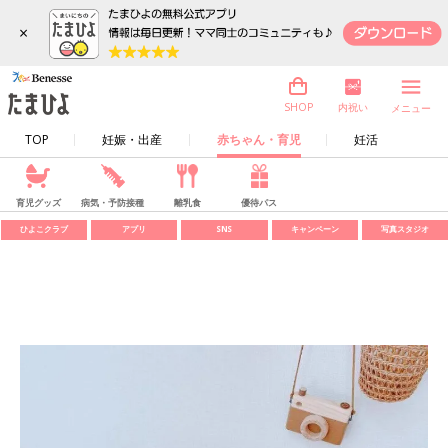
×
内祝い
SHOP
メニュー
TOP
妊娠・出産
赤ちゃん・育児
妊活
育児グッズ
病気・予防接種
離乳食
優待パス
ひよこクラブ
アプリ
SNS
キャンペーン
写真スタジオ