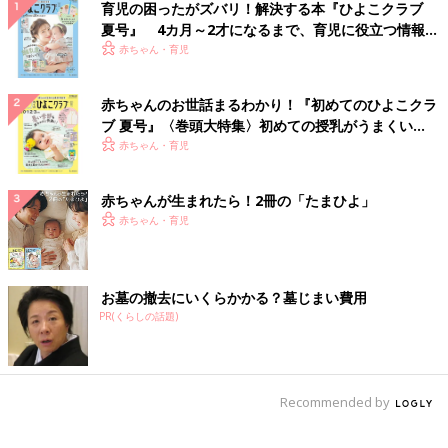
育児の困ったがズバリ！解決する本『ひよこクラブ
夏号』 4カ月～2才になるまで、育児に役立つ情報が
いっぱい！
赤ちゃん・育児
赤ちゃんのお世話まるわかり！『初めてのひよこクラ
ブ 夏号』〈巻頭大特集〉初めての授乳がうまくい
く！ おっぱい・ミルクの基本と夏のトラブル 解決テ
赤ちゃん・育児
ク
赤ちゃんが生まれたら！2冊の「たまひよ」
赤ちゃん・育児
お墓の撤去にいくらかかる？墓じまい費用
PR(くらしの話題)
Recommended by