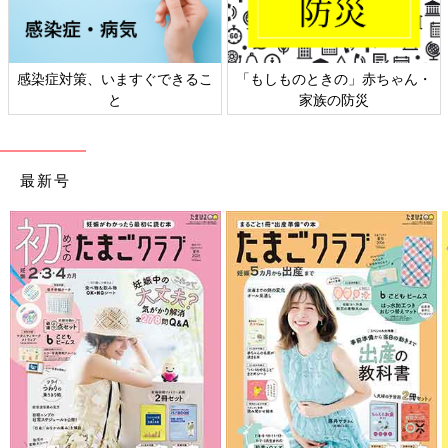
日本外来小児科学会リーフレッ
六星占術 細木かおりさんの人生
ト検討会
相談
最新号