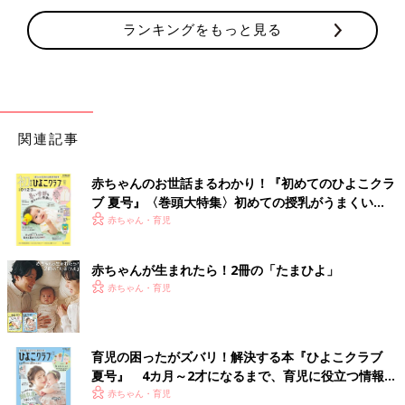
ランキングをもっと見る
関連記事
赤ちゃんのお世話まるわかり！『初めてのひよこクラ
ブ 夏号』〈巻頭大特集〉初めての授乳がうまくい
く！ おっぱい・ミルクの基本と夏のトラブル 解決テ
赤ちゃん・育児
ク
赤ちゃんが生まれたら！2冊の「たまひよ」
赤ちゃん・育児
育児の困ったがズバリ！解決する本『ひよこクラブ
夏号』 4カ月～2才になるまで、育児に役立つ情報が
いっぱい！
赤ちゃん・育児