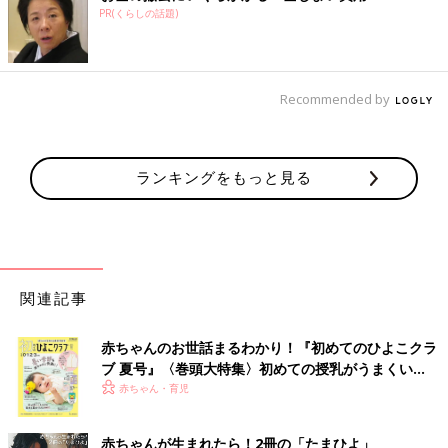
PR(くらしの話題)
Recommended by
ランキングをもっと見る
関連記事
赤ちゃんのお世話まるわかり！『初めてのひよこクラ
ブ 夏号』〈巻頭大特集〉初めての授乳がうまくい
く！ おっぱい・ミルクの基本と夏のトラブル 解決テ
赤ちゃん・育児
ク
赤ちゃんが生まれたら！2冊の「たまひよ」