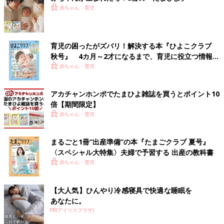
赤ちゃん・育児
育児の困ったがズバリ！解決する本『ひよこクラブ
秋号』 4カ月～2才になるまで、育児に役立つ情報が
いっぱい！
赤ちゃん・育児
アカチャンホンポでたまひよ雑誌を買うとポイント10
倍【期間限定】
赤ちゃん・育児
まるごと1冊“出産準備”の本『たまごクラブ 夏号』
〈スペシャル大特集〉夫婦で予習する 出産の教科書
赤ちゃん・育児
【大人気】ひんやり冷感寝具で快適な睡眠を
あなたに。
PR(アイリスプラザ)