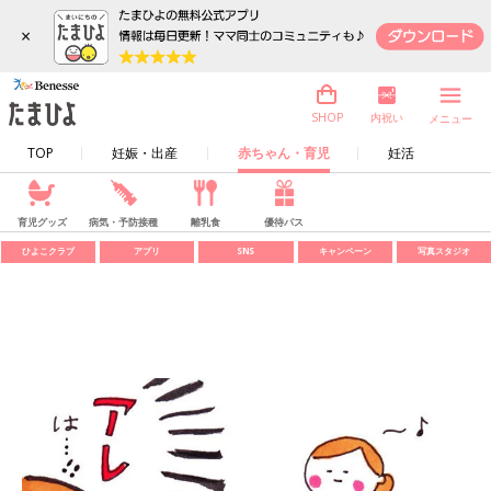
×
内祝い
SHOP
メニュー
TOP
妊娠・出産
赤ちゃん・育児
妊活
育児グッズ
病気・予防接種
離乳食
優待パス
ひよこクラブ
アプリ
SNS
キャンペーン
写真スタジオ