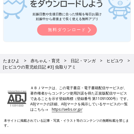
妊娠日数や生後日数に合った情報を毎日お届け
妊娠中から産後まで長く使える無料アプリ
無料ダウンロード
たまひよ
赤ちゃん・育児
日記・マンガ
ヒビユウ
[ヒビユウの育児絵日記 #3] 虫取りアミ
ＡＢＪマークは、この電子書店・電子書籍配信サービスが、
著作権者からコンテンツ使用許諾を得た正規版配信サービス
であることを示す登録商標（登録番号 第11091000号）です。
ABJマークの詳細、ABJマークを掲示しているサービスの一覧
はこちら→
https://aebs.or.jp/
本サイトに掲載されている記事・写真・イラスト等のコンテンツの無断転載を禁じま
す。