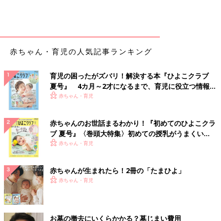
赤ちゃん・育児の人気記事ランキング
育児の困ったがズバリ！解決する本『ひよこクラブ
夏号』 4カ月～2才になるまで、育児に役立つ情報が
いっぱい！
赤ちゃん・育児
赤ちゃんのお世話まるわかり！『初めてのひよこクラ
ブ 夏号』〈巻頭大特集〉初めての授乳がうまくい
く！ おっぱい・ミルクの基本と夏のトラブル 解決テ
赤ちゃん・育児
ク
赤ちゃんが生まれたら！2冊の「たまひよ」
赤ちゃん・育児
お墓の撤去にいくらかかる？墓じまい費用