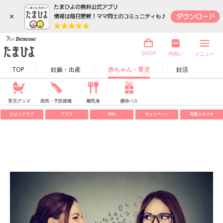
×
内祝い
SHOP
メニュー
TOP
妊娠・出産
赤ちゃん・育児
妊活
育児グッズ
病気・予防接種
離乳食
優待パス
ひよこクラブ
アプリ
SNS
キャンペーン
写真スタジオ