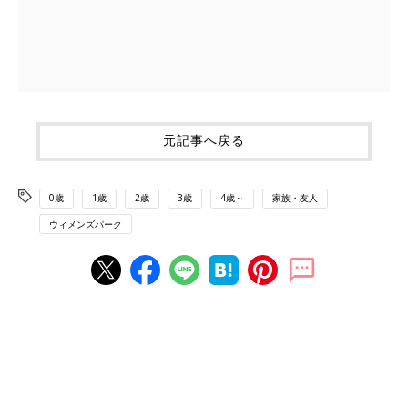
元記事へ戻る
0歳
1歳
2歳
3歳
4歳～
家族・友人
ウィメンズパーク