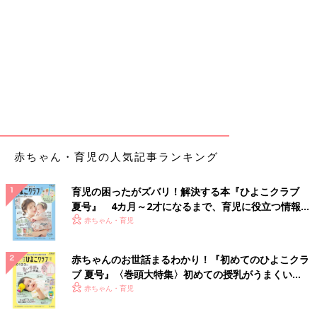
赤ちゃん・育児の人気記事ランキング
育児の困ったがズバリ！解決する本『ひよこクラブ
夏号』 4カ月～2才になるまで、育児に役立つ情報が
いっぱい！
赤ちゃん・育児
赤ちゃんのお世話まるわかり！『初めてのひよこクラ
ブ 夏号』〈巻頭大特集〉初めての授乳がうまくい
く！ おっぱい・ミルクの基本と夏のトラブル 解決テ
赤ちゃん・育児
ク