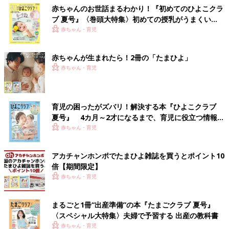
赤ちゃんのお世話まるわかり！『初めてのひよこクラ
ブ 夏号』〈巻頭大特集〉初めての授乳がうまくい
く！ おっぱい・ミルクの基本と夏のトラブル 解決テ
赤ちゃん・育児
ク
赤ちゃんが生まれたら！2冊の「たまひよ」
赤ちゃん・育児
育児の困ったがズバリ！解決する本『ひよこクラブ
夏号』 4カ月～2才になるまで、育児に役立つ情報が
いっぱい！
赤ちゃん・育児
アカチャンホンポでたまひよ雑誌を買うとポイント10
倍【期間限定】
赤ちゃん・育児
まるごと1冊“出産準備”の本『たまごクラブ 夏号』
〈スペシャル大特集〉夫婦で予習する 出産の教科書
赤ちゃん・育児