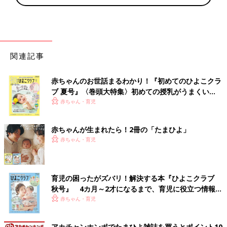
関連記事
赤ちゃんのお世話まるわかり！『初めてのひよこクラ
ブ 夏号』〈巻頭大特集〉初めての授乳がうまくい
く！ おっぱい・ミルクの基本と夏のトラブル 解決テ
赤ちゃん・育児
ク
赤ちゃんが生まれたら！2冊の「たまひよ」
赤ちゃん・育児
育児の困ったがズバリ！解決する本『ひよこクラブ
秋号』 4カ月～2才になるまで、育児に役立つ情報が
いっぱい！
赤ちゃん・育児
アカチャンホンポでたまひよ雑誌を買うとポイント10