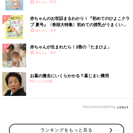
いっぱい！
赤ちゃん・育児
赤ちゃんのお世話まるわかり！『初めてのひよこクラ
ブ 夏号』〈巻頭大特集〉初めての授乳がうまくい
く！ おっぱい・ミルクの基本と夏のトラブル 解決テ
赤ちゃん・育児
ク
赤ちゃんが生まれたら！2冊の「たまひよ」
赤ちゃん・育児
お墓の撤去にいくらかかる？墓じまい費用
PR(くらしの話題)
Recommended by
ランキングをもっと見る