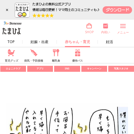
×
内祝い
SHOP
メニュー
TOP
妊娠・出産
赤ちゃん・育児
妊活
育児グッズ
病気・予防接種
離乳食
優待パス
ひよこクラブ
アプリ
SNS
キャンペーン
写真スタジオ