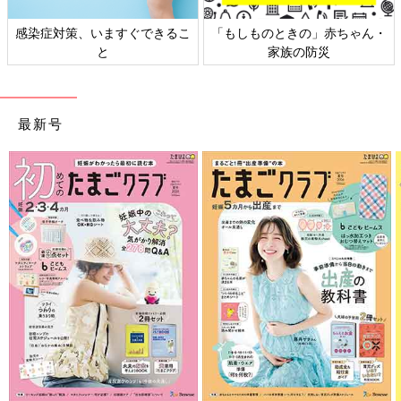
策、いますぐできるこ
「もしものときの」赤ちゃん・
日本外来小
と
家族の防災
最新号