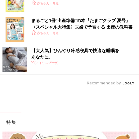
く！ おっぱい・ミルクの基本と夏のトラブル 解決テ
赤ちゃん・育児
ク
まるごと1冊“出産準備”の本『たまごクラブ 夏号』
〈スペシャル大特集〉夫婦で予習する 出産の教科書
赤ちゃん・育児
【大人気】ひんやり冷感寝具で快適な睡眠を
あなたに。
PR(アイリスプラザ)
Recommended by
特集
【ワクチン接種できるものも】妊婦の感染症対策、知っておいて