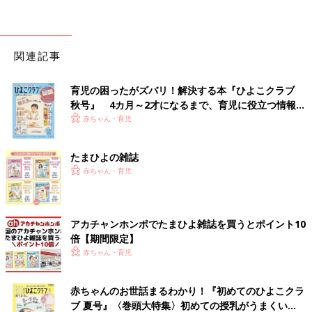
関連記事
育児の困ったがズバリ！解決する本『ひよこクラブ
秋号』 4カ月～2才になるまで、育児に役立つ情報が
いっぱい！
赤ちゃん・育児
たまひよの雑誌
赤ちゃん・育児
アカチャンホンポでたまひよ雑誌を買うとポイント10
倍【期間限定】
赤ちゃん・育児
赤ちゃんのお世話まるわかり！『初めてのひよこクラ
ブ 夏号』〈巻頭大特集〉初めての授乳がうまくい