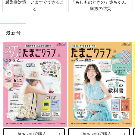
ゃん・
日本外来小児科学会リーフレッ
六星占術 細木かおりさんの
ト検討会
相談
最新号
Amazonで購入
Amazonで購入