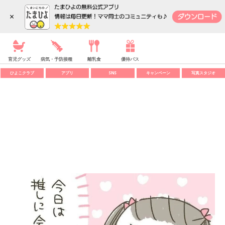
内祝い
SHOP
メニュー
×
TOP
妊娠・出産
赤ちゃん・育児
妊活
育児グッズ
病気・予防接種
離乳食
優待パス
ひよこクラブ
アプリ
SNS
キャンペーン
写真スタジオ