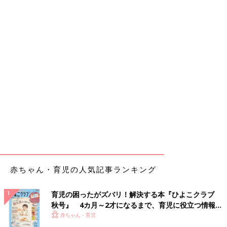
赤ちゃん・育児の人気記事ランキング
育児の困ったがズバリ！解決する本『ひよこクラブ
秋号』 4カ月～2才になるまで、育児に役立つ情報が
いっぱい！
赤ちゃん・育児