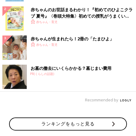
赤ちゃんのお世話まるわかり！『初めてのひよこクラ
ブ 夏号』〈巻頭大特集〉初めての授乳がうまくい
く！ おっぱい・ミルクの基本と夏のトラブル 解決テ
赤ちゃん・育児
ク
赤ちゃんが生まれたら！2冊の「たまひよ」
赤ちゃん・育児
お墓の撤去にいくらかかる？墓じまい費用
PR(くらしの話題)
Recommended by
ランキングをもっと見る