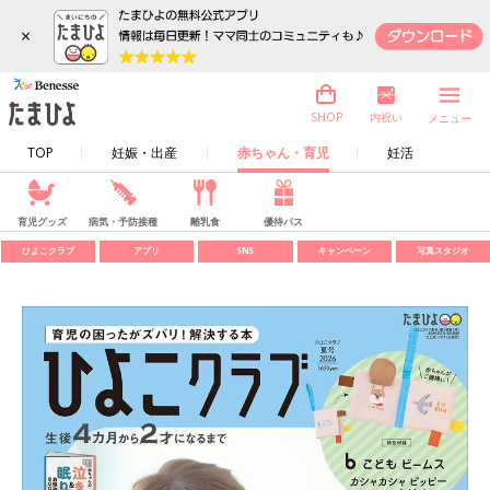
×
内祝い
SHOP
メニュー
TOP
妊娠・出産
赤ちゃん・育児
妊活
育児グッズ
病気・予防接種
離乳食
優待パス
ひよこクラブ
アプリ
SNS
キャンペーン
写真スタジオ