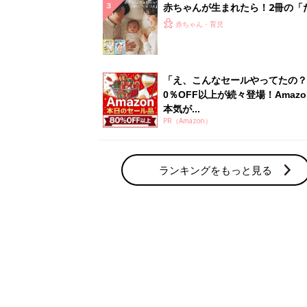
赤ちゃん・育児の人気テーマ
育児日記・マンガ
出産・育児あるあるをマンガで楽しもう
赤ちゃんの病気
赤ちゃんの病気や事故・ケガ、ホームケア
いてまとめました