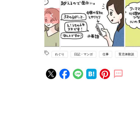
わぐり
日記・マンガ
仕事
育児体験談
赤ちゃん・育児の人気記事ランキ
育児の困ったがズバリ！解決する
『ひよこクラブ 秋号』 4カ月～
赤ちゃん・育児
になるまで、育児に役立つ情報が
ぱい！