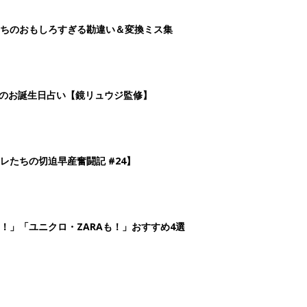
！」「ユニクロ・ZARAも！」おすすめ4選
2
3
4
5
>
生後日数に合った情報を毎日お届け
ら産後まで長く使える無料アプリ
ダウンロード