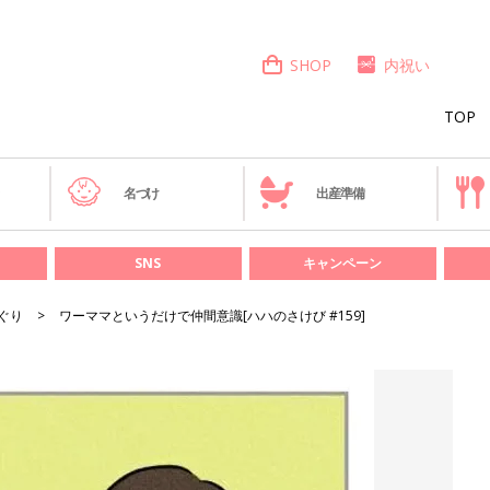
SHOP
内祝い
TOP
き
名づけ
出産準備
SNS
キャンペーン
ぐり
ワーママというだけで仲間意識[ハハのさけび #159]