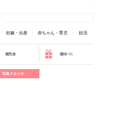
妊娠・出産
赤ちゃん・育児
妊活
離乳食
優待パス
写真スタジオ