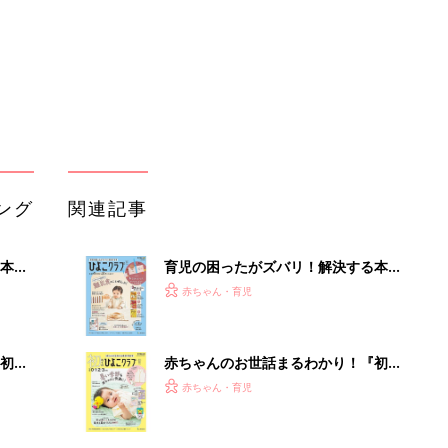
初め
赤ちゃんのお世話まるわかり！『初め
大特
てのひよこクラブ 夏号』〈巻頭大特
赤ちゃん・育児
 お
集〉初めての授乳がうまくいく！ お
ブル
っぱい・ミルクの基本と夏のトラブル
解決テク
たま
赤ちゃんが生まれたら！2冊の「たま
ひよ」
赤ちゃん・育児
アカチャンホンポでたまひよ雑誌を買
」8
うとポイント10倍【期間限定】
赤ちゃん・育児
nの
たまひよの雑誌
赤ちゃん・育児
「今日の目玉商品は？」毎日変わるA
mazonタイムセールが見逃せない