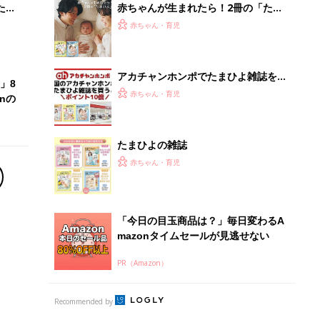
PR（Amazon）
Recommended by
離乳食はいつから？進め方は？「たまひよ きほんの離
乳食」
授乳の悩みや初めての離乳食作りに役立つ
子育てとお金
につ
妊娠・出産・育児にかかる費用やもらえる補助
金・助成金を解説