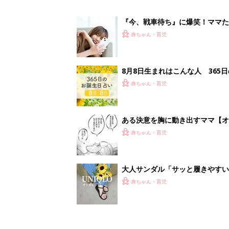
大人サンダル「サッと履きやすい
赤ちゃん・育児
<
1
妊娠日数や
妊娠中か