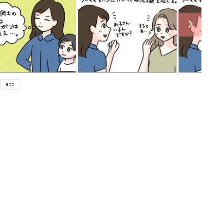
app
ング
関連記事
本
育児の困ったがズバリ！解決する本
2才
『ひよこクラブ 秋号』 4カ月～2才
赤ちゃん・育児
いっ
になるまで、育児に役立つ情報がいっ
ぱい！