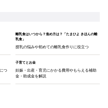
ちのおもしろすぎる勘違い＆変換ミス集
日のお誕生日占い【鏡リュウジ監修】
レたちの切迫早産奮闘記 #24】