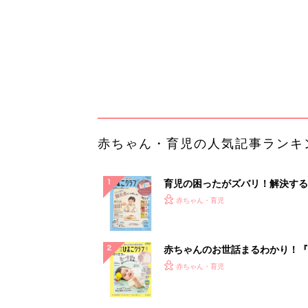
赤ちゃんのお世話まるわかり！『
てのひよこクラブ 夏号』〈巻頭
赤ちゃん・育児
集〉初めての授乳がうまくいく！
っぱい・ミルクの基本と夏のトラ
解決テク
赤ちゃんが生まれたら！2冊の「
ひよ」
赤ちゃん・育児
「え、こんなセールやってたの？
0％OFF以上が続々登場！Amazo
本気が...
PR（Amazon）
ランキングをもっと見る