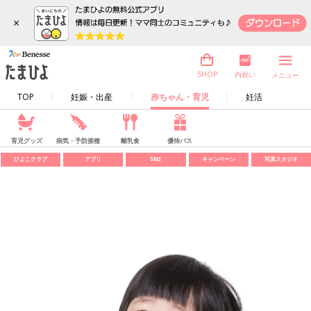
×
内祝い
SHOP
メニュー
TOP
妊娠・出産
赤ちゃん・育児
妊活
育児グッズ
病気・予防接種
離乳食
優待パス
ひよこクラブ
アプリ
SNS
キャンペーン
写真スタジオ