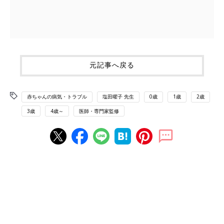
元記事へ戻る
赤ちゃんの病気・トラブル
塩田曜子 先生
0歳
1歳
2歳
3歳
4歳～
医師・専門家監修