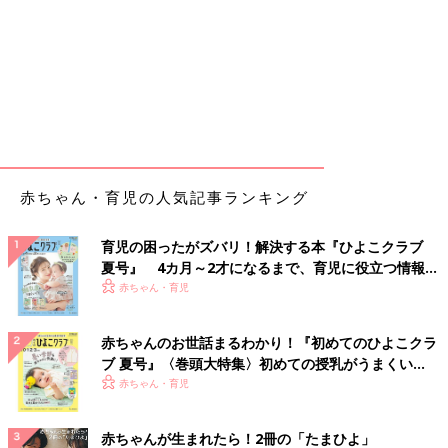
赤ちゃん・育児の人気記事ランキング
育児の困ったがズバリ！解決する本『ひよこクラブ
夏号』 4カ月～2才になるまで、育児に役立つ情報が
いっぱい！
赤ちゃん・育児
赤ちゃんのお世話まるわかり！『初めてのひよこクラ
ブ 夏号』〈巻頭大特集〉初めての授乳がうまくい
く！ おっぱい・ミルクの基本と夏のトラブル 解決テ
赤ちゃん・育児
ク
赤ちゃんが生まれたら！2冊の「たまひよ」