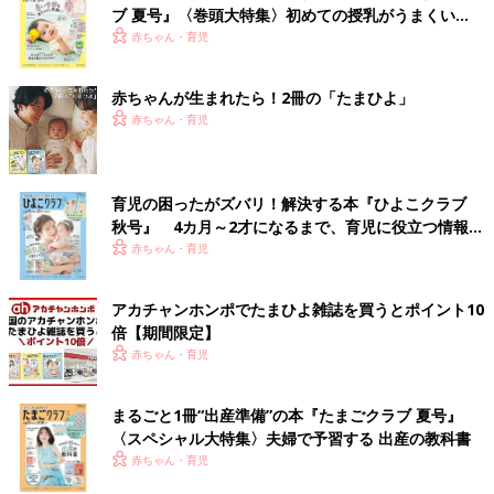
ブ 夏号』〈巻頭大特集〉初めての授乳がうまくい
く！ おっぱい・ミルクの基本と夏のトラブル 解決テ
赤ちゃん・育児
ク
赤ちゃんが生まれたら！2冊の「たまひよ」
赤ちゃん・育児
育児の困ったがズバリ！解決する本『ひよこクラブ
秋号』 4カ月～2才になるまで、育児に役立つ情報が
いっぱい！
赤ちゃん・育児
アカチャンホンポでたまひよ雑誌を買うとポイント10
倍【期間限定】
赤ちゃん・育児
まるごと1冊“出産準備”の本『たまごクラブ 夏号』
〈スペシャル大特集〉夫婦で予習する 出産の教科書
赤ちゃん・育児