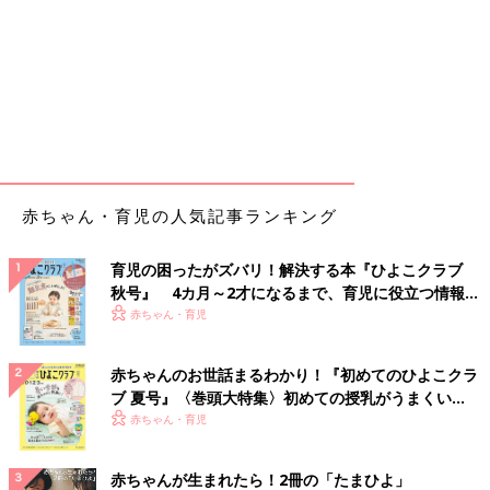
赤ちゃん・育児の人気記事ランキング
育児の困ったがズバリ！解決する本『ひよこクラブ
秋号』 4カ月～2才になるまで、育児に役立つ情報が
いっぱい！
赤ちゃん・育児
赤ちゃんのお世話まるわかり！『初めてのひよこクラ
ブ 夏号』〈巻頭大特集〉初めての授乳がうまくい
く！ おっぱい・ミルクの基本と夏のトラブル 解決テ
赤ちゃん・育児
ク
赤ちゃんが生まれたら！2冊の「たまひよ」