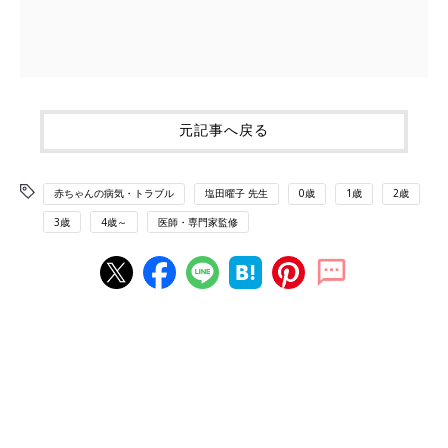
元記事へ戻る
赤ちゃんの病気・トラブル
塩田曜子 先生
0歳
1歳
2歳
3歳
4歳～
医師・専門家監修