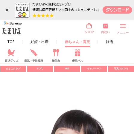
×
内祝い
SHOP
メニュー
TOP
妊娠・出産
赤ちゃん・育児
妊活
育児グッズ
病気・予防接種
離乳食
優待パス
ひよこクラブ
アプリ
SNS
キャンペーン
写真スタジオ