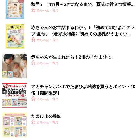
秋号』 4カ月～2才になるまで、育児に役立つ情報が
いっぱい！
赤ちゃん・育児
赤ちゃんのお世話まるわかり！『初めてのひよこクラ
ブ 夏号』〈巻頭大特集〉初めての授乳がうまくい
く！ おっぱい・ミルクの基本と夏のトラブル 解決テ
赤ちゃん・育児
ク
赤ちゃんが生まれたら！2冊の「たまひよ」
赤ちゃん・育児
アカチャンホンポでたまひよ雑誌を買うとポイント10
倍【期間限定】
赤ちゃん・育児
たまひよの雑誌
赤ちゃん・育児