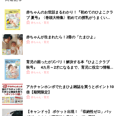
赤ちゃんのお世話まるわかり！『初めてのひよこクラ
ブ 夏号』〈巻頭大特集〉初めての授乳がうまくい
く！ おっぱい・ミルクの基本と夏のトラブル 解決テ
赤ちゃん・育児
ク
赤ちゃんが生まれたら！2冊の「たまひよ」
赤ちゃん・育児
育児の困ったがズバリ！解決する本『ひよこクラブ
秋号』 4カ月～2才になるまで、育児に役立つ情報が
いっぱい！
赤ちゃん・育児
アカチャンホンポでたまひよ雑誌を買うとポイント10
倍【期間限定】
赤ちゃん・育児
【キャンドゥ】 ポケット出現！ 「収納性ゼロ」バッ