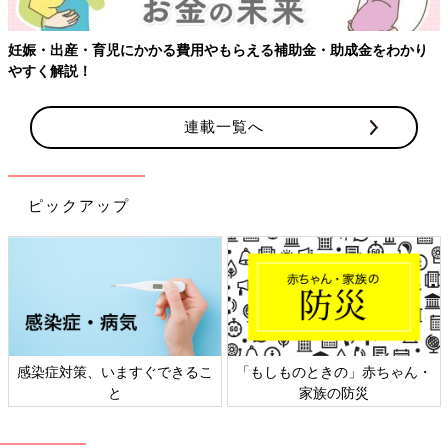
り
【ワクチン接種できるものも】妊婦の感染症対策、知っておいて
連載一覧へ
ピックアップ
ん・
日本外来小児科学会リーフレッ
六星占術 細木かおりさんの
ト検討会
相談