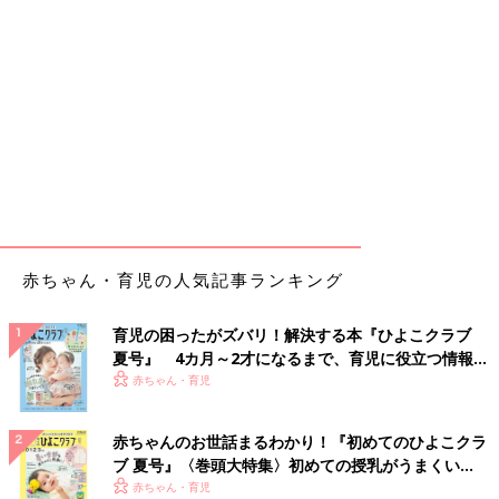
赤ちゃん・育児の人気記事ランキング
育児の困ったがズバリ！解決する本『ひよこクラブ
夏号』 4カ月～2才になるまで、育児に役立つ情報が
いっぱい！
赤ちゃん・育児
赤ちゃんのお世話まるわかり！『初めてのひよこクラ
ブ 夏号』〈巻頭大特集〉初めての授乳がうまくい
く！ おっぱい・ミルクの基本と夏のトラブル 解決テ
赤ちゃん・育児