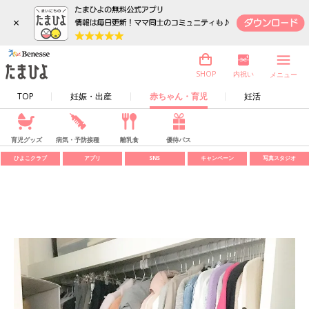
×
内祝い
SHOP
メニュー
TOP
妊娠・出産
赤ちゃん・育児
妊活
育児グッズ
病気・予防接種
離乳食
優待パス
ひよこクラブ
アプリ
SNS
キャンペーン
写真スタジオ