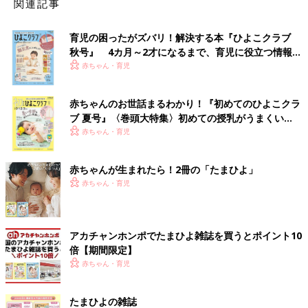
関連記事
育児の困ったがズバリ！解決する本『ひよこクラブ
秋号』 4カ月～2才になるまで、育児に役立つ情報が
いっぱい！
赤ちゃん・育児
赤ちゃんのお世話まるわかり！『初めてのひよこクラ
ブ 夏号』〈巻頭大特集〉初めての授乳がうまくい
く！ おっぱい・ミルクの基本と夏のトラブル 解決テ
赤ちゃん・育児
ク
赤ちゃんが生まれたら！2冊の「たまひよ」
赤ちゃん・育児
アカチャンホンポでたまひよ雑誌を買うとポイント10
倍【期間限定】
赤ちゃん・育児
たまひよの雑誌