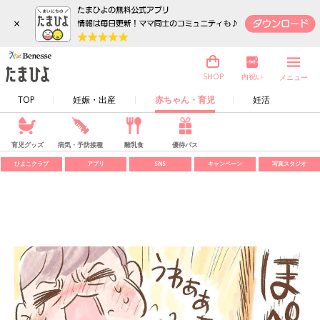
×
内祝い
SHOP
メニュー
TOP
妊娠・出産
赤ちゃん・育児
妊活
育児グッズ
病気・予防接種
離乳食
優待パス
ひよこクラブ
アプリ
SNS
キャンペーン
写真スタジオ