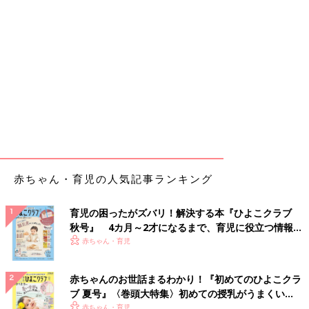
赤ちゃん・育児の人気記事ランキング
育児の困ったがズバリ！解決する本『ひよこクラブ
秋号』 4カ月～2才になるまで、育児に役立つ情報が
いっぱい！
赤ちゃん・育児
赤ちゃんのお世話まるわかり！『初めてのひよこクラ
ブ 夏号』〈巻頭大特集〉初めての授乳がうまくい
く！ おっぱい・ミルクの基本と夏のトラブル 解決テ
赤ちゃん・育児