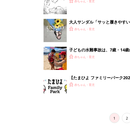
赤ちゃん・育児
大人サンダル「サッと履きやすい
赤ちゃん・育児
子どもの水難事故は、7歳・14
まねく【専門家】
赤ちゃん・育児
【たまひよ ファミリーパーク20
赤ちゃん・育児
1
2