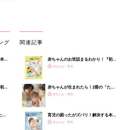
ング
関連記事
本
赤ちゃんのお世話まるわかり！『初め
2才
てのひよこクラブ 夏号』〈巻頭大特
赤ちゃん・育児
いっ
集〉初めての授乳がうまくいく！ お
っぱい・ミルクの基本と夏のトラブル
解決テク
初め
赤ちゃんが生まれたら！2冊の「たま
大特
ひよ」
赤ちゃん・育児
 お
ブル
たま
育児の困ったがズバリ！解決する本
『ひよこクラブ 秋号』 4カ月～2才
赤ちゃん・育児
になるまで、育児に役立つ情報がいっ