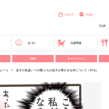
SHOP
内祝い
TOP
き
名づけ
出産準備
SNS
キャンペーン
ェーコ
息子の気遣い？の尊[うちの息子が尊すぎる件について！#16］