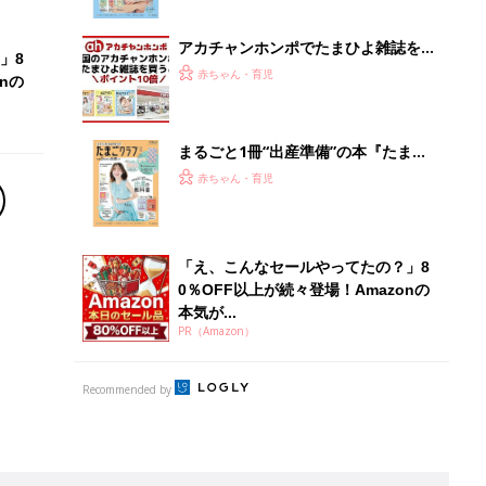
ぱい！
アカチャンホンポでたまひよ雑誌を買
」8
うとポイント10倍【期間限定】
赤ちゃん・育児
nの
まるごと1冊“出産準備”の本『たまご
クラブ 夏号』〈スペシャル大特集〉
赤ちゃん・育児
夫婦で予習する 出産の教科書
「え、こんなセールやってたの？」8
0％OFF以上が続々登場！Amazonの
本気が...
PR（Amazon）
Recommended by