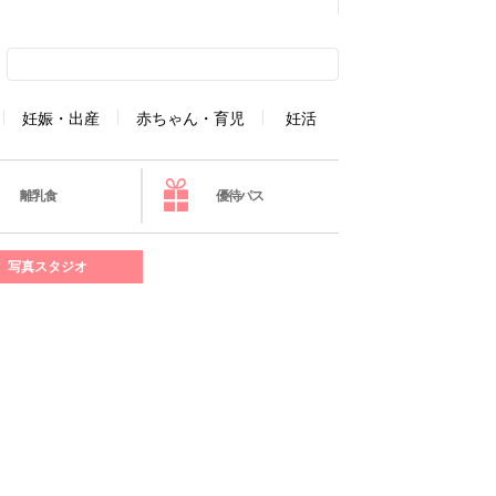
妊娠・出産
赤ちゃん・育児
妊活
離乳食
優待パス
写真スタジオ