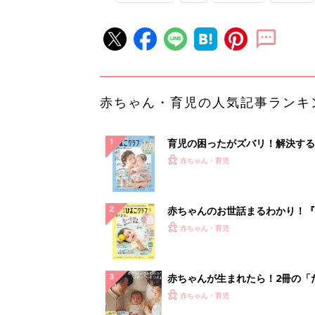
赤ちゃん・育児の人気記事ランキ
育児の困ったがズバリ！解決する
『ひよこクラブ 夏号』 4カ月～
赤ちゃん・育児
になるまで、育児に役立つ情報が
ぱい！
赤ちゃんのお世話まるわかり！『
てのひよこクラブ 夏号』〈巻頭
赤ちゃん・育児
集〉初めての授乳がうまくいく！
っぱい・ミルクの基本と夏のトラ
解決テク
赤ちゃんが生まれたら！2冊の「
ひよ」
赤ちゃん・育児