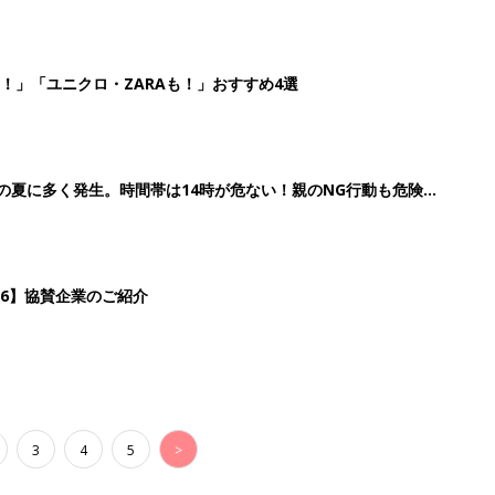
！」「ユニクロ・ZARAも！」おすすめ4選
歳の夏に多く発生。時間帯は14時が危ない！親のNG行動も危険を
26】協賛企業のご紹介
3
4
5
>