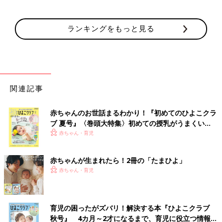
ランキングをもっと見る
関連記事
赤ちゃんのお世話まるわかり！『初めてのひよこクラ
ブ 夏号』〈巻頭大特集〉初めての授乳がうまくい
く！ おっぱい・ミルクの基本と夏のトラブル 解決テ
赤ちゃん・育児
ク
赤ちゃんが生まれたら！2冊の「たまひよ」
赤ちゃん・育児
育児の困ったがズバリ！解決する本『ひよこクラブ
秋号』 4カ月～2才になるまで、育児に役立つ情報が