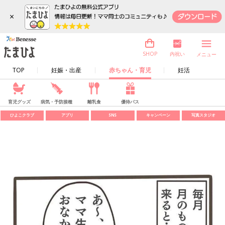
×
内祝い
SHOP
メニュー
TOP
妊娠・出産
赤ちゃん・育児
妊活
育児グッズ
病気・予防接種
離乳食
優待パス
ひよこクラブ
アプリ
SNS
キャンペーン
写真スタジオ