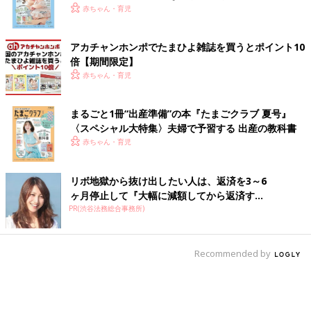
いっぱい！
赤ちゃん・育児
アカチャンホンポでたまひよ雑誌を買うとポイント10
倍【期間限定】
赤ちゃん・育児
まるごと1冊“出産準備”の本『たまごクラブ 夏号』
〈スペシャル大特集〉夫婦で予習する 出産の教科書
赤ちゃん・育児
リボ地獄から抜け出したい人は、返済を3～6
ヶ月停止して『大幅に減額してから返済す...
PR(渋谷法務総合事務所)
Recommended by