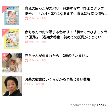
育児の困ったがズバリ！解決する本『ひよこクラブ
夏号』 4カ月～2才になるまで、育児に役立つ情報が
いっぱい！
赤ちゃん・育児
赤ちゃんのお世話まるわかり！『初めてのひよこクラ
ブ 夏号』〈巻頭大特集〉初めての授乳がうまくい
く！ おっぱい・ミルクの基本と夏のトラブル 解決テ
赤ちゃん・育児
ク
赤ちゃんが生まれたら！2冊の「たまひよ」
赤ちゃん・育児
お墓の撤去にいくらかかる？墓じまい費用
PR(くらしの話題)
Recommended by