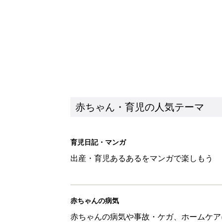
赤ちゃんの病気
赤ちゃんの病気や事故・ケガ、ホームケア
いてまとめました
新着記事
生後5カ月での右目摘出手術、そ
の生活【網膜芽細胞腫】
赤ちゃん・育児
「右の黒目が透明に見えた」生後
芽細胞腫】
赤ちゃん・育児