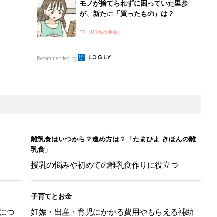
授乳の悩みや初めての離乳食作りに役立つ
子育てとお金
につ
妊娠・出産・育児にかかる費用やもらえる補助
金・助成金を解説
して抗がん剤治療。義眼は7個目。右目摘出から始まった義眼と
4カ月で小児がん判明。「命を守るため」眼球摘出を決断【網膜