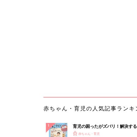
赤ちゃん・育児の人気記事ランキ
育児の困ったがズバリ！解決する
『ひよこクラブ 秋号』 4カ月～
赤ちゃん・育児
になるまで、育児に役立つ情報が
ぱい！
赤ちゃんのお世話まるわかり！『
てのひよこクラブ 夏号』〈巻頭
赤ちゃん・育児
集〉初めての授乳がうまくいく！
っぱい・ミルクの基本と夏のトラ
解決テク
赤ちゃんが生まれたら！2冊の「
ひよ」
赤ちゃん・育児
「今日の目玉商品は？」毎日変わ
mazonタイムセールが見逃せな
PR（Amazon）