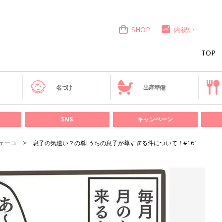
SHOP
内祝い
TOP
き
名づけ
出産準備
SNS
キャンペーン
ェーコ
息子の気遣い？の尊[うちの息子が尊すぎる件について！#16］