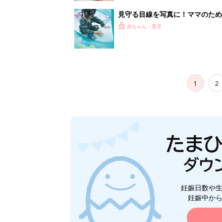
妊娠日数や
妊娠中か