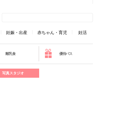
妊娠・出産
赤ちゃん・育児
妊活
離乳食
優待パス
写真スタジオ