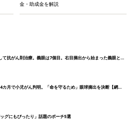
ッグにもぴったり」話題のポーチ5選
影レシピ vol.28
3
4
5
>