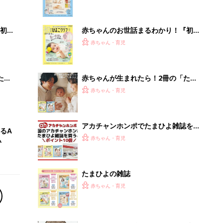
たまひよの雑誌
赤ちゃん・育児
モノが捨てられずに困っていた里歩
が、新たに「買ったもの」は？
PR（UR都市機構）
Recommended by
離乳食はいつから？進め方は？「たまひよ きほんの離
乳食」