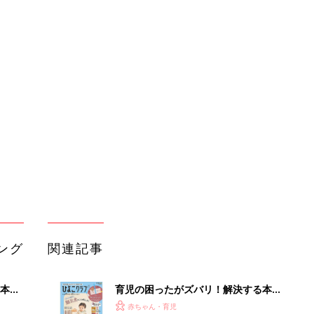
ング
関連記事
本
育児の困ったがズバリ！解決する本
2才
『ひよこクラブ 秋号』 4カ月～2才
赤ちゃん・育児
いっ
になるまで、育児に役立つ情報がいっ
ぱい！
初め
赤ちゃんのお世話まるわかり！『初め
大特
てのひよこクラブ 夏号』〈巻頭大特
赤ちゃん・育児
 お
集〉初めての授乳がうまくいく！ お
ブル
っぱい・ミルクの基本と夏のトラブル
解決テク
たま
赤ちゃんが生まれたら！2冊の「たま
ひよ」
赤ちゃん・育児
アカチャンホンポでたまひよ雑誌を買
るA
うとポイント10倍【期間限定】
赤ちゃん・育児
い