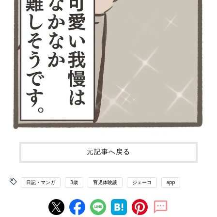
元記事へ戻る
日記・マンガ
3歳
育児体験談
ジェーコ
app