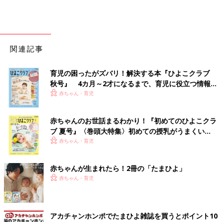
関連記事
育児の困ったがズバリ！解決する本『ひよこクラブ
秋号』 4カ月～2才になるまで、育児に役立つ情報が
いっぱい！
赤ちゃん・育児
赤ちゃんのお世話まるわかり！『初めてのひよこクラ
ブ 夏号』〈巻頭大特集〉初めての授乳がうまくい
く！ おっぱい・ミルクの基本と夏のトラブル 解決テ
赤ちゃん・育児
ク
赤ちゃんが生まれたら！2冊の「たまひよ」
赤ちゃん・育児
アカチャンホンポでたまひよ雑誌を買うとポイント10