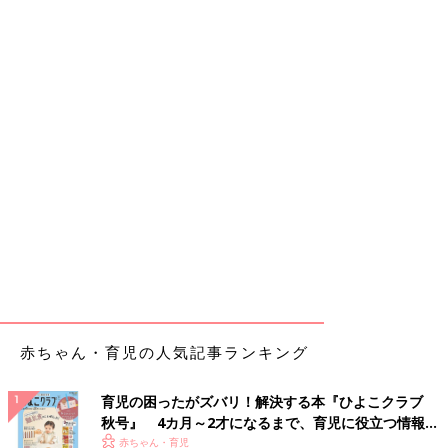
赤ちゃん・育児の人気記事ランキング
育児の困ったがズバリ！解決する本『ひよこクラブ
秋号』 4カ月～2才になるまで、育児に役立つ情報が
いっぱい！
赤ちゃん・育児