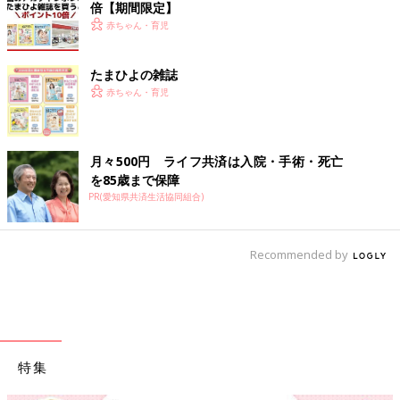
倍【期間限定】
赤ちゃん・育児
たまひよの雑誌
赤ちゃん・育児
月々500円 ライフ共済は入院・手術・死亡
を85歳まで保障
PR(愛知県共済生活協同組合)
Recommended by
特集