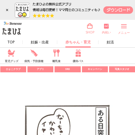
×
内祝い
SHOP
メニュー
TOP
妊娠・出産
赤ちゃん・育児
妊活
育児グッズ
病気・予防接種
離乳食
優待パス
ひよこクラブ
アプリ
SNS
キャンペーン
写真スタジオ