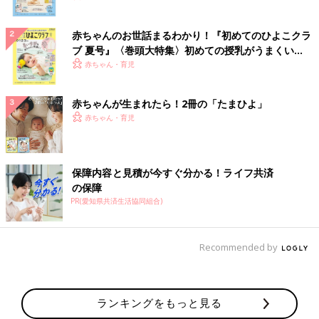
赤ちゃんのお世話まるわかり！『初めてのひよこクラ
ブ 夏号』〈巻頭大特集〉初めての授乳がうまくい
く！ おっぱい・ミルクの基本と夏のトラブル 解決テ
赤ちゃん・育児
ク
赤ちゃんが生まれたら！2冊の「たまひよ」
赤ちゃん・育児
保障内容と見積が今すぐ分かる！ライフ共済
の保障
PR(愛知県共済生活協同組合)
Recommended by
ランキングをもっと見る