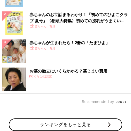
赤ちゃんのお世話まるわかり！『初めてのひよこクラ
ブ 夏号』〈巻頭大特集〉初めての授乳がうまくい
く！ おっぱい・ミルクの基本と夏のトラブル 解決テ
赤ちゃん・育児
ク
赤ちゃんが生まれたら！2冊の「たまひよ」
赤ちゃん・育児
お墓の撤去にいくらかかる？墓じまい費用
PR(くらしの話題)
Recommended by
ランキングをもっと見る