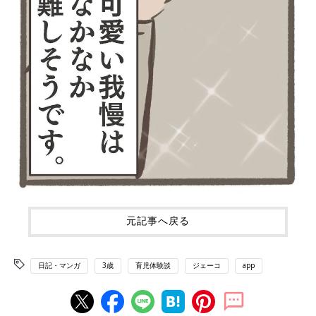
元記事へ戻る
日記・マンガ
3歳
育児体験談
ジェーコ
app