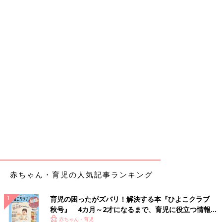
赤ちゃん・育児の人気記事ランキング
育児の困ったがズバリ！解決する本『ひよこクラブ
秋号』 4カ月～2才になるまで、育児に役立つ情報が
いっぱい！
赤ちゃん・育児