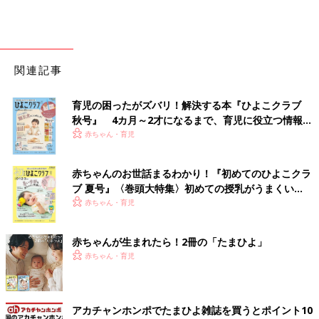
関連記事
育児の困ったがズバリ！解決する本『ひよこクラブ
秋号』 4カ月～2才になるまで、育児に役立つ情報が
いっぱい！
赤ちゃん・育児
赤ちゃんのお世話まるわかり！『初めてのひよこクラ
ブ 夏号』〈巻頭大特集〉初めての授乳がうまくい
く！ おっぱい・ミルクの基本と夏のトラブル 解決テ
赤ちゃん・育児
ク
赤ちゃんが生まれたら！2冊の「たまひよ」
赤ちゃん・育児
アカチャンホンポでたまひよ雑誌を買うとポイント10