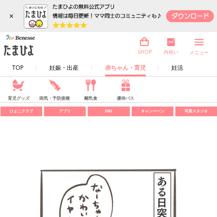
×
内祝い
SHOP
メニュー
TOP
妊娠・出産
赤ちゃん・育児
妊活
育児グッズ
病気・予防接種
離乳食
優待パス
ひよこクラブ
アプリ
SNS
キャンペーン
写真スタジオ