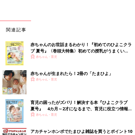
関連記事
赤ちゃんのお世話まるわかり！『初めてのひよこクラ
ブ 夏号』〈巻頭大特集〉初めての授乳がうまくい
く！ おっぱい・ミルクの基本と夏のトラブル 解決テ
赤ちゃん・育児
ク
赤ちゃんが生まれたら！2冊の「たまひよ」
赤ちゃん・育児
育児の困ったがズバリ！解決する本『ひよこクラブ
夏号』 4カ月～2才になるまで、育児に役立つ情報が
いっぱい！
赤ちゃん・育児
アカチャンホンポでたまひよ雑誌を買うとポイント10