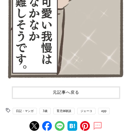
元記事へ戻る
日記・マンガ
3歳
育児体験談
ジェーコ
app