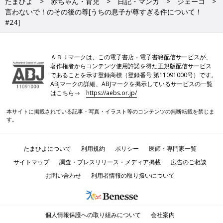
たまひよ
赤ちゃん・育児
日記・マンガ
ジェーコ
言わないで！のその後の尊[うちの息子が尊すぎる件について！
#24］
ＡＢＪマークは、この電子書店・電子書籍配信サービスが、
著作権者からコンテンツ使用許諾を得た正規版配信サービス
であることを示す登録商標（登録番号 第11091000号）です。
ABJマークの詳細、ABJマークを掲示しているサービスの一覧
はこちら→
https://aebs.or.jp/
本サイトに掲載されている記事・写真・イラスト等のコンテンツの無断転載を禁じま
す。
たまひよについて
利用規約
ポリシー
医師・専門家一覧
サイトマップ
調査・プレスリリース・メディア掲載
広告のご相談
お問い合わせ
利用者情報の取り扱いについて
個人情報保護への取り組みについて
会社案内