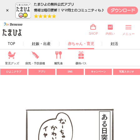
×
内祝い
SHOP
メニュー
TOP
妊娠・出産
赤ちゃん・育児
妊活
育児グッズ
病気・予防接種
離乳食
優待パス
ひよこクラブ
アプリ
SNS
キャンペーン
写真スタジオ