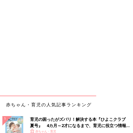
赤ちゃん・育児の人気記事ランキング
育児の困ったがズバリ！解決する本『ひよこクラブ
夏号』 4カ月～2才になるまで、育児に役立つ情報が
いっぱい！
赤ちゃん・育児