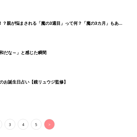
！？親が悩まされる「魔の3週目」って何？「魔の3カ月」もある
平和だな～」と感じた瞬間
日のお誕生日占い【鏡リュウジ監修】
3
4
5
>