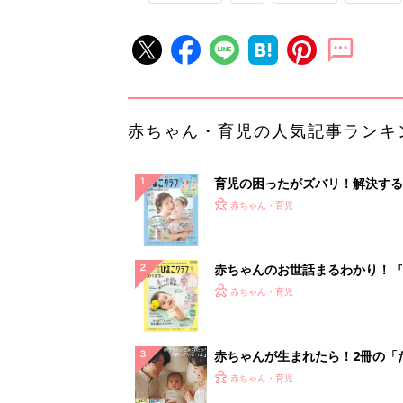
赤ちゃん・育児の人気記事ランキ
育児の困ったがズバリ！解決する
『ひよこクラブ 夏号』 4カ月～
赤ちゃん・育児
になるまで、育児に役立つ情報が
ぱい！
赤ちゃんのお世話まるわかり！『
てのひよこクラブ 夏号』〈巻頭
赤ちゃん・育児
集〉初めての授乳がうまくいく！
っぱい・ミルクの基本と夏のトラ
解決テク
赤ちゃんが生まれたら！2冊の「
ひよ」
赤ちゃん・育児