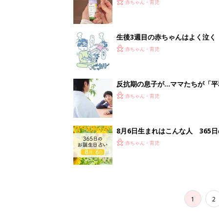
赤ちゃん・育児
生後3週目の赤ちゃんはよく泣く
って本当？【専門家】
赤ちゃん・育児
反抗期の息子が...ママたちが「
赤ちゃん・育児
8月6日生まれはこんな人 365
赤ちゃん・育児
1
2