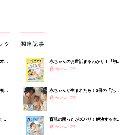
ング
関連記事
本
赤ちゃんのお世話まるわかり！『初め
2才
てのひよこクラブ 夏号』〈巻頭大特
赤ちゃん・育児
いっ
集〉初めての授乳がうまくいく！ お
っぱい・ミルクの基本と夏のトラブル
解決テク
初め
赤ちゃんが生まれたら！2冊の「たま
大特
ひよ」
赤ちゃん・育児
 お
ブル
たま
育児の困ったがズバリ！解決する本
『ひよこクラブ 夏号』 4カ月～2才
赤ちゃん・育児
になるまで、育児に役立つ情報がいっ