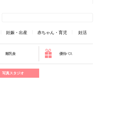
妊娠・出産
赤ちゃん・育児
妊活
離乳食
優待パス
写真スタジオ