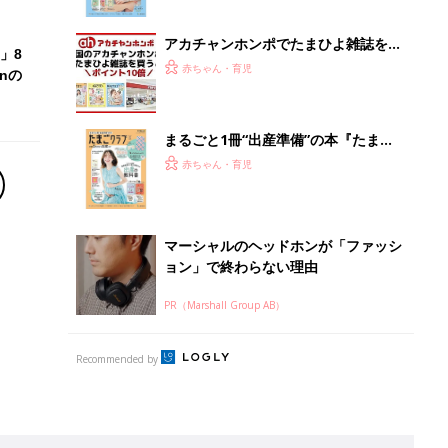
ぱい！
アカチャンホンポでたまひよ雑誌を買
」8
うとポイント10倍【期間限定】
赤ちゃん・育児
nの
まるごと1冊“出産準備”の本『たまご
クラブ 夏号』〈スペシャル大特集〉
赤ちゃん・育児
夫婦で予習する 出産の教科書
マーシャルのヘッドホンが「ファッシ
ョン」で終わらない理由
PR（Marshall Group AB）
Recommended by