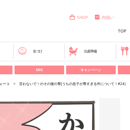
SHOP
内祝い
TOP
き
名づけ
出産準備
SNS
キャンペーン
ェーコ
言わないで！のその後の尊[うちの息子が尊すぎる件について！#24］