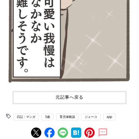
元記事へ戻る
日記・マンガ
3歳
育児体験談
ジェーコ
app