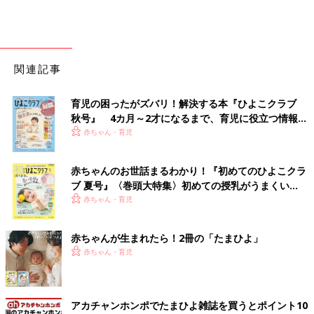
関連記事
育児の困ったがズバリ！解決する本『ひよこクラブ
秋号』 4カ月～2才になるまで、育児に役立つ情報が
いっぱい！
赤ちゃん・育児
赤ちゃんのお世話まるわかり！『初めてのひよこクラ
ブ 夏号』〈巻頭大特集〉初めての授乳がうまくい
く！ おっぱい・ミルクの基本と夏のトラブル 解決テ
赤ちゃん・育児
ク
赤ちゃんが生まれたら！2冊の「たまひよ」
赤ちゃん・育児
アカチャンホンポでたまひよ雑誌を買うとポイント10