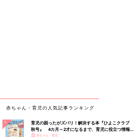
赤ちゃん・育児の人気記事ランキング
育児の困ったがズバリ！解決する本『ひよこクラブ
秋号』 4カ月～2才になるまで、育児に役立つ情報が
いっぱい！
赤ちゃん・育児