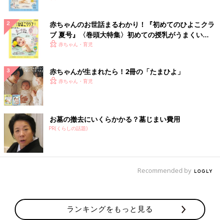
赤ちゃんのお世話まるわかり！『初めてのひよこクラ
ブ 夏号』〈巻頭大特集〉初めての授乳がうまくい
く！ おっぱい・ミルクの基本と夏のトラブル 解決テ
赤ちゃん・育児
ク
赤ちゃんが生まれたら！2冊の「たまひよ」
赤ちゃん・育児
お墓の撤去にいくらかかる？墓じまい費用
PR(くらしの話題)
Recommended by
ランキングをもっと見る