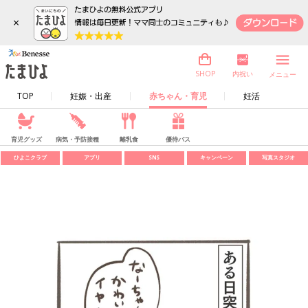
×
内祝い
SHOP
メニュー
TOP
妊娠・出産
赤ちゃん・育児
妊活
育児グッズ
病気・予防接種
離乳食
優待パス
ひよこクラブ
アプリ
SNS
キャンペーン
写真スタジオ