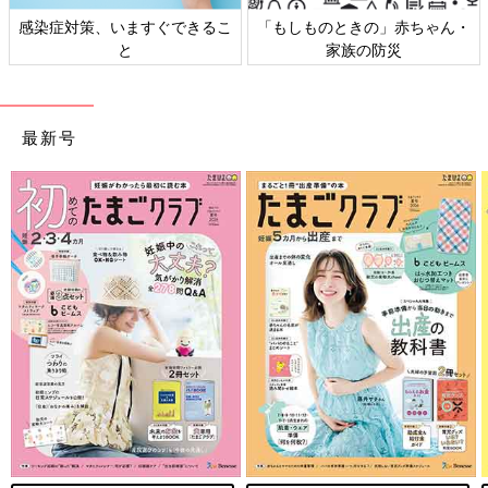
・
日本外来小児科学会リーフレッ
六星占術 細木かおりさんの人生
ト検討会
相談
最新号