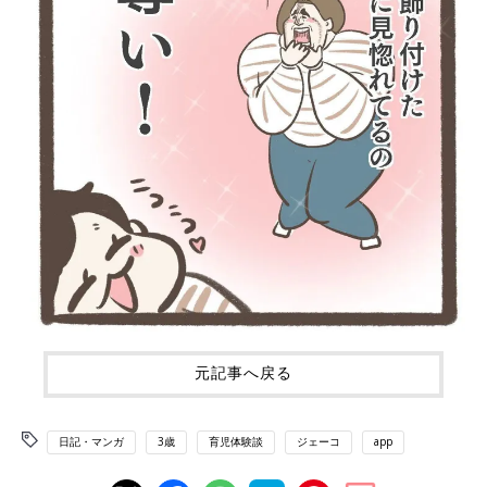
元記事へ戻る
日記・マンガ
3歳
育児体験談
ジェーコ
app