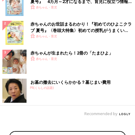
夏号』 4カ月～2才になるまで、育児に役立つ情報が
いっぱい！
赤ちゃん・育児
赤ちゃんのお世話まるわかり！『初めてのひよこクラ
ブ 夏号』〈巻頭大特集〉初めての授乳がうまくい
く！ おっぱい・ミルクの基本と夏のトラブル 解決テ
赤ちゃん・育児
ク
赤ちゃんが生まれたら！2冊の「たまひよ」
赤ちゃん・育児
お墓の撤去にいくらかかる？墓じまい費用
PR(くらしの話題)
Recommended by