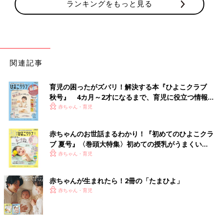
ランキングをもっと見る
関連記事
育児の困ったがズバリ！解決する本『ひよこクラブ
秋号』 4カ月～2才になるまで、育児に役立つ情報が
いっぱい！
赤ちゃん・育児
赤ちゃんのお世話まるわかり！『初めてのひよこクラ
ブ 夏号』〈巻頭大特集〉初めての授乳がうまくい
く！ おっぱい・ミルクの基本と夏のトラブル 解決テ
赤ちゃん・育児
ク
赤ちゃんが生まれたら！2冊の「たまひよ」
赤ちゃん・育児