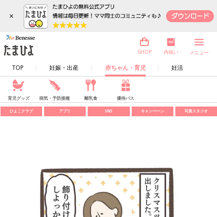
×
内祝い
SHOP
メニュー
TOP
妊娠・出産
赤ちゃん・育児
妊活
育児グッズ
病気・予防接種
離乳食
優待パス
ひよこクラブ
アプリ
SNS
キャンペーン
写真スタジオ