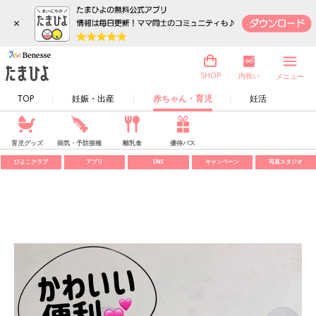
×
内祝い
SHOP
メニュー
TOP
妊娠・出産
赤ちゃん・育児
妊活
育児グッズ
病気・予防接種
離乳食
優待パス
ひよこクラブ
アプリ
SNS
キャンペーン
写真スタジオ