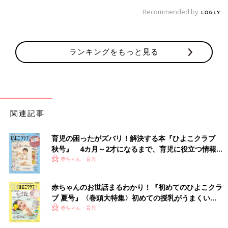
Recommended by
ランキングをもっと見る
関連記事
育児の困ったがズバリ！解決する本『ひよこクラブ
秋号』 4カ月～2才になるまで、育児に役立つ情報が
いっぱい！
赤ちゃん・育児
赤ちゃんのお世話まるわかり！『初めてのひよこクラ
ブ 夏号』〈巻頭大特集〉初めての授乳がうまくい
く！ おっぱい・ミルクの基本と夏のトラブル 解決テ
赤ちゃん・育児
ク