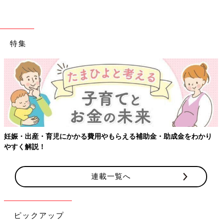
特集
・出産・育児にかかる費用やもらえる補助金・助成金をわかり
【ワ
く解説！
連載一覧へ
ピックアップ