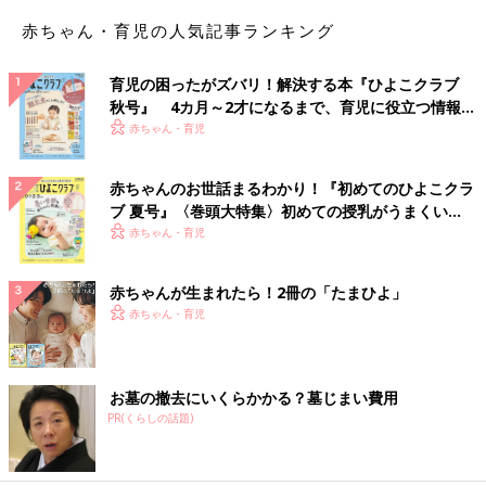
赤ちゃん・育児の人気記事ランキング
育児の困ったがズバリ！解決する本『ひよこクラブ
秋号』 4カ月～2才になるまで、育児に役立つ情報が
いっぱい！
赤ちゃん・育児
赤ちゃんのお世話まるわかり！『初めてのひよこクラ
ブ 夏号』〈巻頭大特集〉初めての授乳がうまくい
く！ おっぱい・ミルクの基本と夏のトラブル 解決テ
赤ちゃん・育児
ク
赤ちゃんが生まれたら！2冊の「たまひよ」
赤ちゃん・育児
お墓の撤去にいくらかかる？墓じまい費用
PR(くらしの話題)