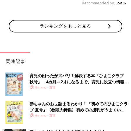
Recommended by
ランキングをもっと見る
関連記事
育児の困ったがズバリ！解決する本『ひよこクラブ
秋号』 4カ月～2才になるまで、育児に役立つ情報が
いっぱい！
赤ちゃん・育児
赤ちゃんのお世話まるわかり！『初めてのひよこクラ
ブ 夏号』〈巻頭大特集〉初めての授乳がうまくい
く！ おっぱい・ミルクの基本と夏のトラブル 解決テ
赤ちゃん・育児
ク