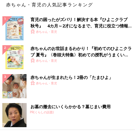
赤ちゃん・育児の人気記事ランキング
育児の困ったがズバリ！解決する本『ひよこクラブ
秋号』 4カ月～2才になるまで、育児に役立つ情報が
いっぱい！
赤ちゃん・育児
赤ちゃんのお世話まるわかり！『初めてのひよこクラ
ブ 夏号』〈巻頭大特集〉初めての授乳がうまくい
く！ おっぱい・ミルクの基本と夏のトラブル 解決テ
赤ちゃん・育児
ク
赤ちゃんが生まれたら！2冊の「たまひよ」
赤ちゃん・育児
お墓の撤去にいくらかかる？墓じまい費用
PR(くらしの話題)