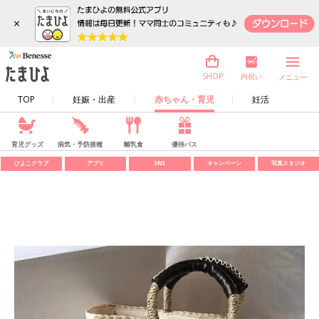
×
内祝い
SHOP
メニュー
TOP
妊娠・出産
赤ちゃん・育児
妊活
育児グッズ
病気・予防接種
離乳食
優待パス
ひよこクラブ
アプリ
SNS
キャンペーン
写真スタジオ