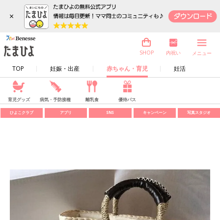
×
内祝い
SHOP
メニュー
TOP
妊娠・出産
赤ちゃん・育児
妊活
育児グッズ
病気・予防接種
離乳食
優待パス
ひよこクラブ
アプリ
SNS
キャンペーン
写真スタジオ