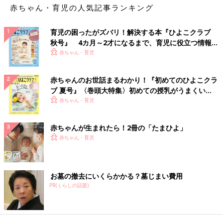
赤ちゃん・育児の人気記事ランキング
育児の困ったがズバリ！解決する本『ひよこクラブ
秋号』 4カ月～2才になるまで、育児に役立つ情報が
いっぱい！
赤ちゃん・育児
赤ちゃんのお世話まるわかり！『初めてのひよこクラ
ブ 夏号』〈巻頭大特集〉初めての授乳がうまくい
く！ おっぱい・ミルクの基本と夏のトラブル 解決テ
赤ちゃん・育児
ク
赤ちゃんが生まれたら！2冊の「たまひよ」
赤ちゃん・育児
お墓の撤去にいくらかかる？墓じまい費用
PR(くらしの話題)