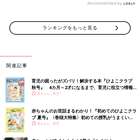
Recommended by
ランキングをもっと見る
関連記事
育児の困ったがズバリ！解決する本『ひよこクラブ
秋号』 4カ月～2才になるまで、育児に役立つ情報が
いっぱい！
赤ちゃん・育児
赤ちゃんのお世話まるわかり！『初めてのひよこクラ
ブ 夏号』〈巻頭大特集〉初めての授乳がうまくい
く！ おっぱい・ミルクの基本と夏のトラブル 解決テ
赤ちゃん・育児
ク