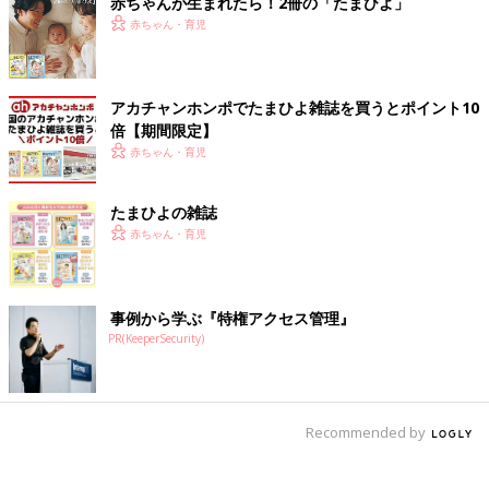
赤ちゃんが生まれたら！2冊の「たまひよ」
赤ちゃん・育児
アカチャンホンポでたまひよ雑誌を買うとポイント10
倍【期間限定】
赤ちゃん・育児
たまひよの雑誌
赤ちゃん・育児
事例から学ぶ『特権アクセス管理』
PR(KeeperSecurity)
Recommended by