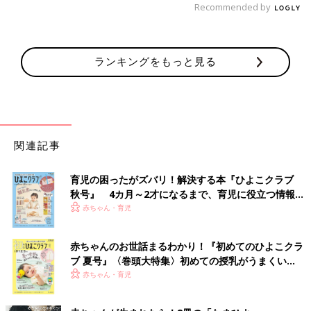
Recommended by
ランキングをもっと見る
関連記事
育児の困ったがズバリ！解決する本『ひよこクラブ
秋号』 4カ月～2才になるまで、育児に役立つ情報が
いっぱい！
赤ちゃん・育児
赤ちゃんのお世話まるわかり！『初めてのひよこクラ
ブ 夏号』〈巻頭大特集〉初めての授乳がうまくい
く！ おっぱい・ミルクの基本と夏のトラブル 解決テ
赤ちゃん・育児
ク