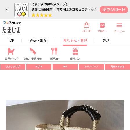
×
内祝い
SHOP
メニュー
TOP
妊娠・出産
赤ちゃん・育児
妊活
育児グッズ
病気・予防接種
離乳食
優待パス
ひよこクラブ
アプリ
SNS
キャンペーン
写真スタジオ