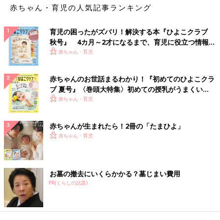
赤ちゃん・育児の人気記事ランキング
育児の困ったがズバリ！解決する本『ひよこクラブ
秋号』 4カ月～2才になるまで、育児に役立つ情報が
いっぱい！
赤ちゃん・育児
赤ちゃんのお世話まるわかり！『初めてのひよこクラ
ブ 夏号』〈巻頭大特集〉初めての授乳がうまくい
く！ おっぱい・ミルクの基本と夏のトラブル 解決テ
赤ちゃん・育児
ク
赤ちゃんが生まれたら！2冊の「たまひよ」
赤ちゃん・育児
お墓の撤去にいくらかかる？墓じまい費用
PR(くらしの話題)