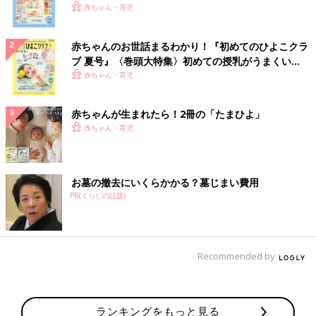
いっぱい！
赤ちゃん・育児
赤ちゃんのお世話まるわかり！『初めてのひよこクラ
ブ 夏号』〈巻頭大特集〉初めての授乳がうまくい
く！ おっぱい・ミルクの基本と夏のトラブル 解決テ
赤ちゃん・育児
ク
赤ちゃんが生まれたら！2冊の「たまひよ」
赤ちゃん・育児
お墓の撤去にいくらかかる？墓じまい費用
PR(くらしの話題)
Recommended by
ランキングをもっと見る