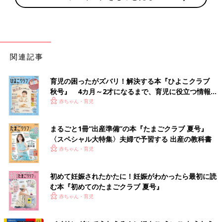
関連記事
育児の困ったがズバリ！解決する本『ひよこクラブ
秋号』 4カ月～2才になるまで、育児に役立つ情報が
いっぱい！
赤ちゃん・育児
まるごと1冊“出産準備”の本『たまごクラブ 夏号』
〈スペシャル大特集〉夫婦で予習する 出産の教科書
赤ちゃん・育児
初めて妊娠されたかたに！妊娠がわかったら最初に読
む本『初めてのたまごクラブ 夏号』
赤ちゃん・育児