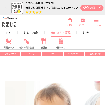
×
内祝い
SHOP
メニュー
TOP
妊娠・出産
赤ちゃん・育児
妊活
育児グッズ
病気・予防接種
離乳食
優待パス
ひよこクラブ
アプリ
SNS
キャンペーン
写真スタジオ