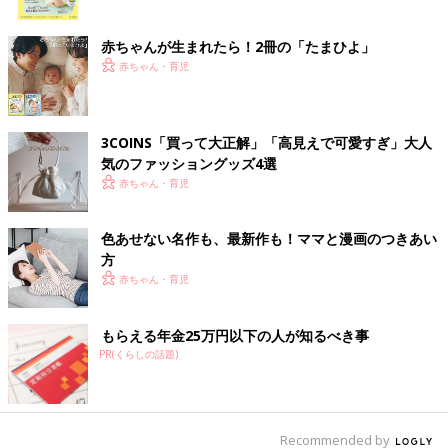
ク
赤ちゃんが生まれたら！2冊の「たまひよ」
赤ちゃん・育児
3COINS「買って大正解」「高見えで可愛すぎ」大人
気のファッショングッズ4選
赤ちゃん・育児
色あせない名作も、最新作も！ママと漫画のつきあい
方
赤ちゃん・育児
もらえる年金25万円以下の人が知るべき事
PR(くらしの話題)
Recommended by