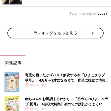
Recommended by
ランキングをもっと見る
関連記事
育児の困ったがズバリ！解決する本『ひよこクラブ
秋号』 4カ月～2才になるまで、育児に役立つ情報が
いっぱい！
赤ちゃん・育児
赤ちゃんのお世話まるわかり！『初めてのひよこクラ
ブ 夏号』〈巻頭大特集〉初めての授乳がうまくい
く！ おっぱい・ミルクの基本と夏のトラブル 解決テ
赤ちゃん・育児