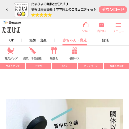
×
内祝い
SHOP
メニュー
TOP
妊娠・出産
赤ちゃん・育児
妊活
育児グッズ
病気・予防接種
離乳食
優待パス
ひよこクラブ
アプリ
SNS
キャンペーン
写真スタジオ