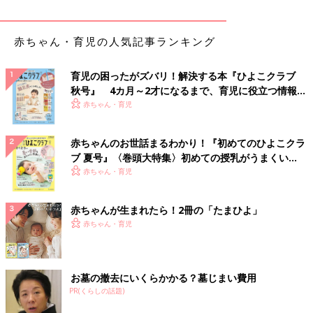
赤ちゃん・育児の人気記事ランキング
育児の困ったがズバリ！解決する本『ひよこクラブ
秋号』 4カ月～2才になるまで、育児に役立つ情報が
いっぱい！
赤ちゃん・育児
赤ちゃんのお世話まるわかり！『初めてのひよこクラ
ブ 夏号』〈巻頭大特集〉初めての授乳がうまくい
く！ おっぱい・ミルクの基本と夏のトラブル 解決テ
赤ちゃん・育児
ク
赤ちゃんが生まれたら！2冊の「たまひよ」
赤ちゃん・育児
お墓の撤去にいくらかかる？墓じまい費用
PR(くらしの話題)