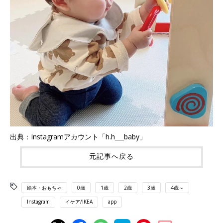
出典：Instagramアカウント「h.h___baby」
元記事へ戻る
絵本・おもちゃ
0歳
1歳
2歳
3歳
4歳～
Instagram
イケア/IKEA
app