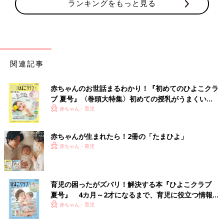
ランキングをもっと見る
関連記事
赤ちゃんのお世話まるわかり！『初めてのひよこクラ
ブ 夏号』〈巻頭大特集〉初めての授乳がうまくい
く！ おっぱい・ミルクの基本と夏のトラブル 解決テ
赤ちゃん・育児
ク
赤ちゃんが生まれたら！2冊の「たまひよ」
赤ちゃん・育児
育児の困ったがズバリ！解決する本『ひよこクラブ
夏号』 4カ月～2才になるまで、育児に役立つ情報が
いっぱい！
赤ちゃん・育児