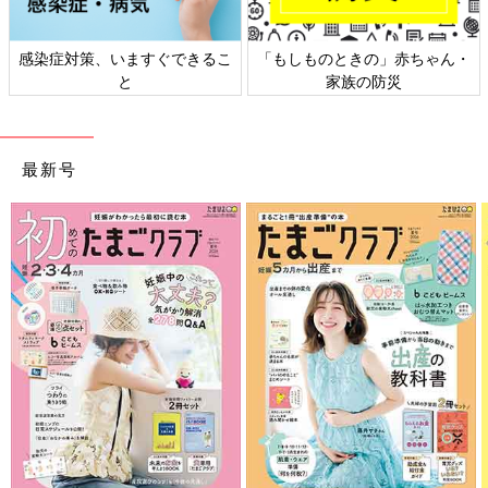
・
日本外来小児科学会リーフレッ
六星占術 細木かおりさんの人生
ト検討会
相談
最新号