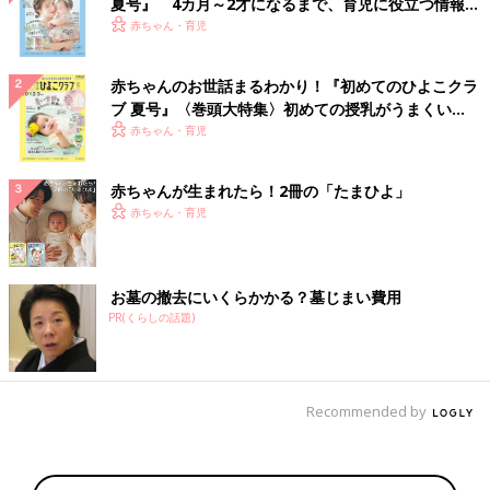
夏号』 4カ月～2才になるまで、育児に役立つ情報が
いっぱい！
赤ちゃん・育児
赤ちゃんのお世話まるわかり！『初めてのひよこクラ
ブ 夏号』〈巻頭大特集〉初めての授乳がうまくい
く！ おっぱい・ミルクの基本と夏のトラブル 解決テ
赤ちゃん・育児
ク
赤ちゃんが生まれたら！2冊の「たまひよ」
赤ちゃん・育児
お墓の撤去にいくらかかる？墓じまい費用
PR(くらしの話題)
Recommended by