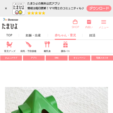
×
内祝い
SHOP
メニュー
TOP
妊娠・出産
赤ちゃん・育児
妊活
育児グッズ
病気・予防接種
離乳食
優待パス
ひよこクラブ
アプリ
SNS
キャンペーン
写真スタジオ