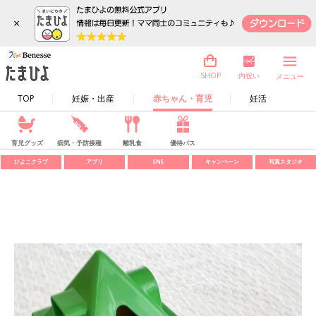
×
内祝い
SHOP
メニュー
TOP
妊娠・出産
赤ちゃん・育児
妊活
育児グッズ
病気・予防接種
離乳食
優待パス
ひよこクラブ
アプリ
SNS
キャンペーン
写真スタジオ