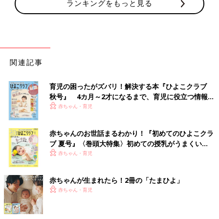
ランキングをもっと見る
関連記事
育児の困ったがズバリ！解決する本『ひよこクラブ
秋号』 4カ月～2才になるまで、育児に役立つ情報が
いっぱい！
赤ちゃん・育児
赤ちゃんのお世話まるわかり！『初めてのひよこクラ
ブ 夏号』〈巻頭大特集〉初めての授乳がうまくい
く！ おっぱい・ミルクの基本と夏のトラブル 解決テ
赤ちゃん・育児
ク
赤ちゃんが生まれたら！2冊の「たまひよ」
赤ちゃん・育児