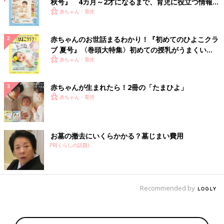
秋号』 4カ月～2才になるまで、育児に役立つ情報が
いっぱい！
赤ちゃん・育児
赤ちゃんのお世話まるわかり！『初めてのひよこクラ
ブ 夏号』〈巻頭大特集〉初めての授乳がうまくい
く！ おっぱい・ミルクの基本と夏のトラブル 解決テ
赤ちゃん・育児
ク
赤ちゃんが生まれたら！2冊の「たまひよ」
赤ちゃん・育児
お墓の撤去にいくらかかる？墓じまい費用
PR(くらしの話題)
Recommended by