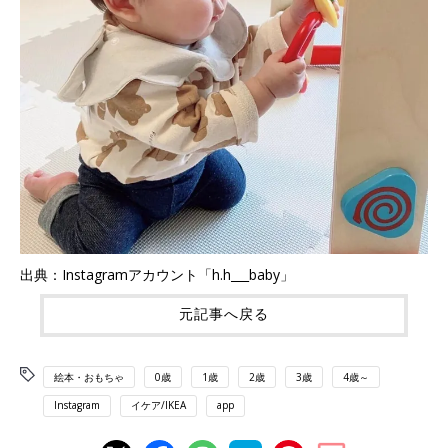
出典：Instagramアカウント「h.h___baby」
元記事へ戻る
絵本・おもちゃ
0歳
1歳
2歳
3歳
4歳～
Instagram
イケア/IKEA
app