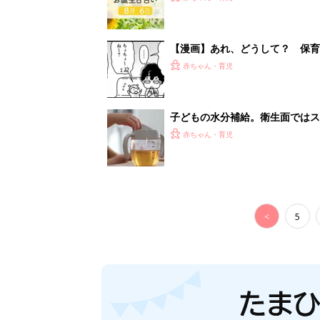
【漫画】あれ、どうして？ 保
がする……！『ふうふう子育て ＃
赤ちゃん・育児
子どもの水分補給。衛生面ではス
く3つのコツとは？【専門家監修
赤ちゃん・育児
<
5