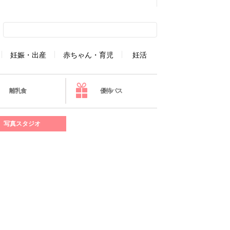
妊娠・出産
赤ちゃん・育児
妊活
離乳食
優待パス
写真スタジオ