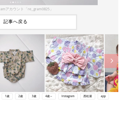
gramアカウント「re_gram0825」
記事へ戻る
1歳
2歳
3歳
4歳～
Instagram
西松屋
app