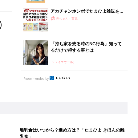
アカチャンホンポでたまひよ雑誌を買
うとポイント10倍【期間限定】
赤ちゃん・育児
「持ち家を売る時のNG行為」知って
るだけで得する事とは
PR（イエウール）
Recommended by
離乳食はいつから？進め方は？「たまひよ きほんの離
乳食」