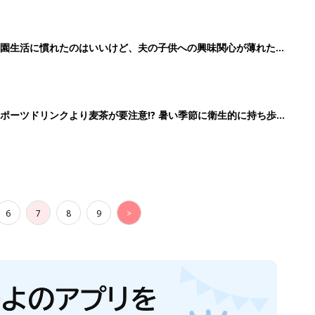
育園生活に慣れたのはいいけど、夫の子供への興味関心が薄れた気
91』
ポーツドリンクより麦茶が要注意!? 暑い季節に衛生的に持ち歩
】
6
7
8
9
>