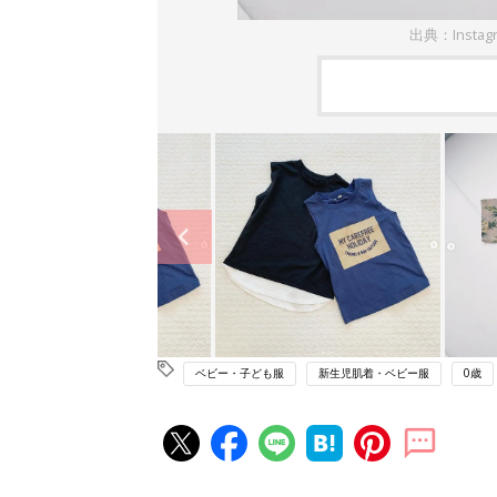
出典：Insta
ベビー・子ども服
新生児肌着・ベビー服
0歳