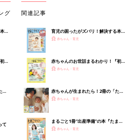
ング
関連記事
本
育児の困ったがズバリ！解決する本
2才
『ひよこクラブ 秋号』 4カ月～2才
赤ちゃん・育児
いっ
になるまで、育児に役立つ情報がいっ
ぱい！
初め
赤ちゃんのお世話まるわかり！『初め
大特
てのひよこクラブ 夏号』〈巻頭大特
赤ちゃん・育児
 お
集〉初めての授乳がうまくいく！ お
ブル
っぱい・ミルクの基本と夏のトラブル
解決テク
たま
赤ちゃんが生まれたら！2冊の「たま
ひよ」
赤ちゃん・育児
まるごと1冊“出産準備”の本『たまご
って
クラブ 夏号』〈スペシャル大特集〉
赤ちゃん・育児
夫婦で予習する 出産の教科書