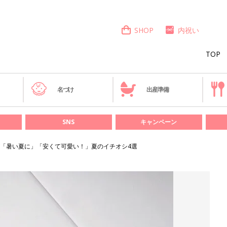
SHOP
内祝い
TOP
き
名づけ
出産準備
SNS
キャンペーン
「暑い夏に」「安くて可愛い！」夏のイチオシ4選