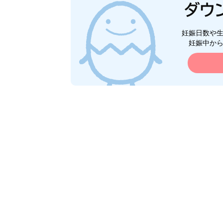
妊娠日数や
妊娠中か