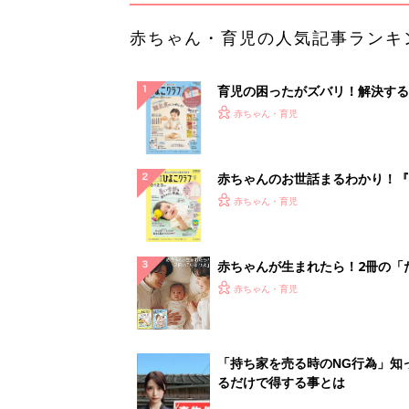
赤ちゃん・育児の人気記事ランキ
育児の困ったがズバリ！解決する
『ひよこクラブ 秋号』 4カ月～
赤ちゃん・育児
になるまで、育児に役立つ情報が
ぱい！
赤ちゃんのお世話まるわかり！『
てのひよこクラブ 夏号』〈巻頭
赤ちゃん・育児
集〉初めての授乳がうまくいく！
っぱい・ミルクの基本と夏のトラ
解決テク
赤ちゃんが生まれたら！2冊の「
ひよ」
赤ちゃん・育児
「持ち家を売る時のNG行為」知
るだけで得する事とは