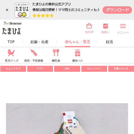
×
内祝い
SHOP
メニュー
TOP
妊娠・出産
赤ちゃん・育児
妊活
育児グッズ
病気・予防接種
離乳食
優待パス
ひよこクラブ
アプリ
SNS
キャンペーン
写真スタジオ