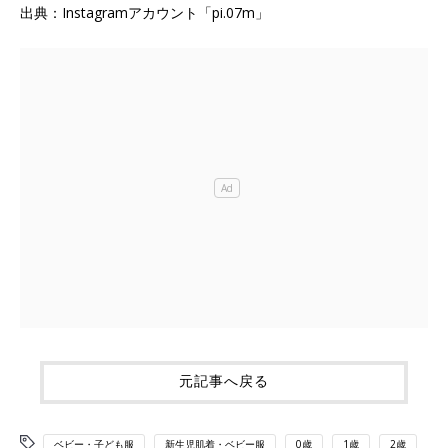
出典：Instagramアカウント「pi.07m」
元記事へ戻る
ベビー・子ども服
新生児肌着・ベビー服
0歳
1歳
2歳