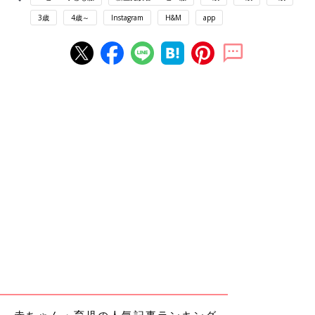
3歳
4歳～
Instagram
H&M
app