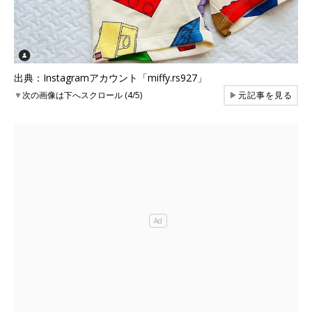
出典：Instagramアカウント「miffy.rs927」
▼
次の画像は下へスクロール (4/5)
▶
元記事を見る