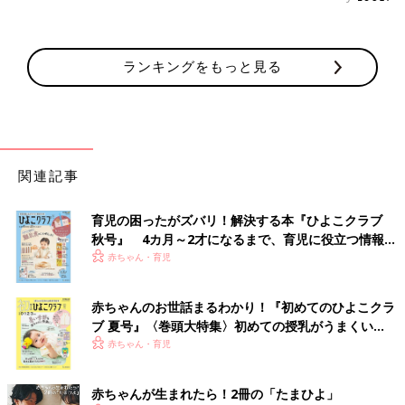
ランキングをもっと見る
関連記事
育児の困ったがズバリ！解決する本『ひよこクラブ
秋号』 4カ月～2才になるまで、育児に役立つ情報が
いっぱい！
赤ちゃん・育児
赤ちゃんのお世話まるわかり！『初めてのひよこクラ
ブ 夏号』〈巻頭大特集〉初めての授乳がうまくい
く！ おっぱい・ミルクの基本と夏のトラブル 解決テ
赤ちゃん・育児
ク
赤ちゃんが生まれたら！2冊の「たまひよ」