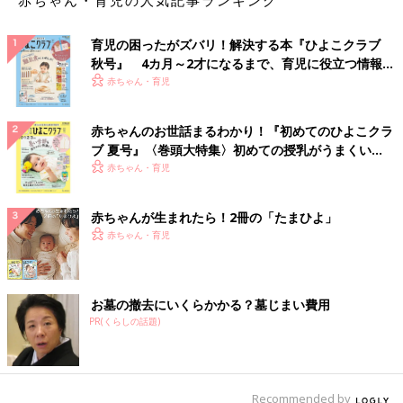
赤ちゃん・育児の人気記事ランキング
育児の困ったがズバリ！解決する本『ひよこクラブ
秋号』 4カ月～2才になるまで、育児に役立つ情報が
いっぱい！
赤ちゃん・育児
赤ちゃんのお世話まるわかり！『初めてのひよこクラ
ブ 夏号』〈巻頭大特集〉初めての授乳がうまくい
く！ おっぱい・ミルクの基本と夏のトラブル 解決テ
赤ちゃん・育児
ク
赤ちゃんが生まれたら！2冊の「たまひよ」
赤ちゃん・育児
お墓の撤去にいくらかかる？墓じまい費用
PR(くらしの話題)
Recommended by