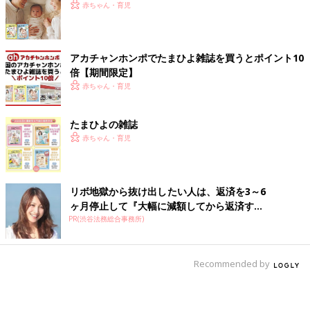
赤ちゃん・育児
アカチャンホンポでたまひよ雑誌を買うとポイント10
倍【期間限定】
赤ちゃん・育児
たまひよの雑誌
赤ちゃん・育児
リボ地獄から抜け出したい人は、返済を3～6
ヶ月停止して『大幅に減額してから返済す...
PR(渋谷法務総合事務所)
Recommended by