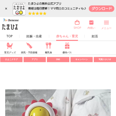
×
内祝い
SHOP
メニュー
TOP
妊娠・出産
赤ちゃん・育児
妊活
育児グッズ
病気・予防接種
離乳食
優待パス
ひよこクラブ
アプリ
SNS
キャンペーン
写真スタジオ