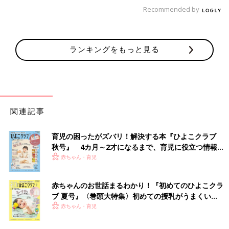
Recommended by
ランキングをもっと見る
関連記事
育児の困ったがズバリ！解決する本『ひよこクラブ
秋号』 4カ月～2才になるまで、育児に役立つ情報が
いっぱい！
赤ちゃん・育児
赤ちゃんのお世話まるわかり！『初めてのひよこクラ
ブ 夏号』〈巻頭大特集〉初めての授乳がうまくい
く！ おっぱい・ミルクの基本と夏のトラブル 解決テ
赤ちゃん・育児
ク