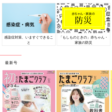
・
日本外来小児科学会リーフレッ
六星占術 細木かおりさんの人
ト検討会
相談
最新号