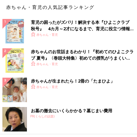
赤ちゃん・育児の人気記事ランキング
育児の困ったがズバリ！解決する本『ひよこクラブ
秋号』 4カ月～2才になるまで、育児に役立つ情報が
いっぱい！
赤ちゃん・育児
赤ちゃんのお世話まるわかり！『初めてのひよこクラ
ブ 夏号』〈巻頭大特集〉初めての授乳がうまくい
く！ おっぱい・ミルクの基本と夏のトラブル 解決テ
赤ちゃん・育児
ク
赤ちゃんが生まれたら！2冊の「たまひよ」
赤ちゃん・育児
お墓の撤去にいくらかかる？墓じまい費用
PR(くらしの話題)