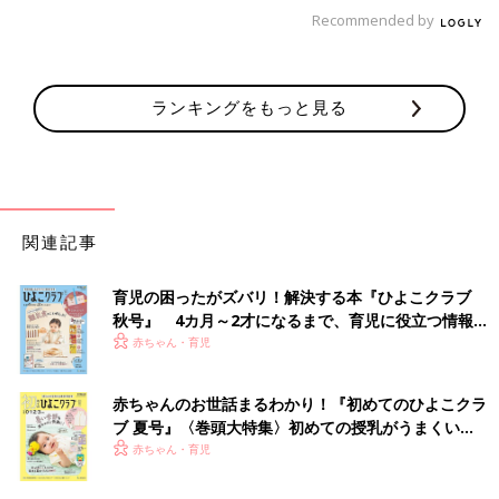
Recommended by
ランキングをもっと見る
関連記事
育児の困ったがズバリ！解決する本『ひよこクラブ
秋号』 4カ月～2才になるまで、育児に役立つ情報が
いっぱい！
赤ちゃん・育児
赤ちゃんのお世話まるわかり！『初めてのひよこクラ
ブ 夏号』〈巻頭大特集〉初めての授乳がうまくい
く！ おっぱい・ミルクの基本と夏のトラブル 解決テ
赤ちゃん・育児
ク