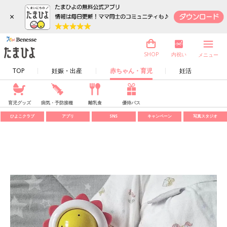
×
内祝い
SHOP
メニュー
TOP
妊娠・出産
赤ちゃん・育児
妊活
育児グッズ
病気・予防接種
離乳食
優待パス
ひよこクラブ
アプリ
SNS
キャンペーン
写真スタジオ