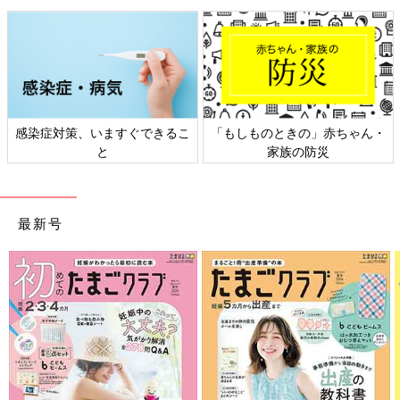
日本外来小児科学会リーフレッ
六星占術 細木かおりさんの人生
ト検討会
相談
最新号