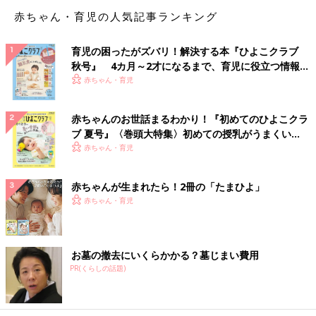
赤ちゃん・育児の人気記事ランキング
育児の困ったがズバリ！解決する本『ひよこクラブ
秋号』 4カ月～2才になるまで、育児に役立つ情報が
いっぱい！
赤ちゃん・育児
赤ちゃんのお世話まるわかり！『初めてのひよこクラ
ブ 夏号』〈巻頭大特集〉初めての授乳がうまくい
く！ おっぱい・ミルクの基本と夏のトラブル 解決テ
赤ちゃん・育児
ク
赤ちゃんが生まれたら！2冊の「たまひよ」
赤ちゃん・育児
お墓の撤去にいくらかかる？墓じまい費用
PR(くらしの話題)