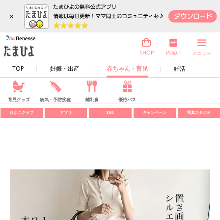
×
内祝い
SHOP
メニュー
TOP
妊娠・出産
赤ちゃん・育児
妊活
育児グッズ
病気・予防接種
離乳食
優待パス
ひよこクラブ
アプリ
SNS
キャンペーン
写真スタジオ