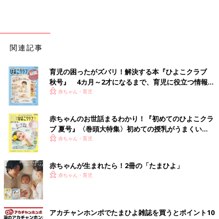
関連記事
育児の困ったがズバリ！解決する本『ひよこクラブ
秋号』 4カ月～2才になるまで、育児に役立つ情報が
いっぱい！
赤ちゃん・育児
赤ちゃんのお世話まるわかり！『初めてのひよこクラ
ブ 夏号』〈巻頭大特集〉初めての授乳がうまくい
く！ おっぱい・ミルクの基本と夏のトラブル 解決テ
赤ちゃん・育児
ク
赤ちゃんが生まれたら！2冊の「たまひよ」
赤ちゃん・育児
アカチャンホンポでたまひよ雑誌を買うとポイント10