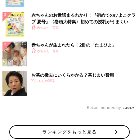
赤ちゃんのお世話まるわかり！『初めてのひよこクラ
ブ 夏号』〈巻頭大特集〉初めての授乳がうまくい
く！ おっぱい・ミルクの基本と夏のトラブル 解決テ
赤ちゃん・育児
ク
赤ちゃんが生まれたら！2冊の「たまひよ」
赤ちゃん・育児
お墓の撤去にいくらかかる？墓じまい費用
PR(くらしの話題)
Recommended by
ランキングをもっと見る