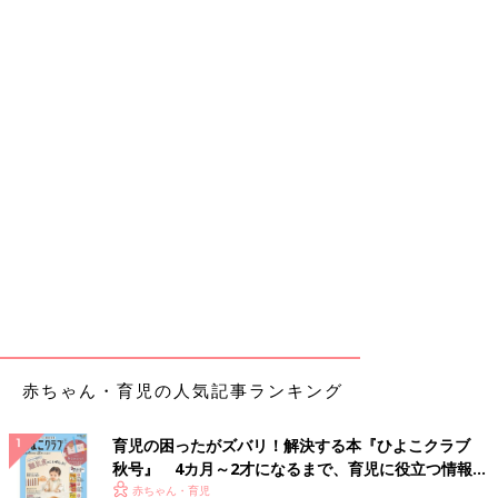
赤ちゃん・育児の人気記事ランキング
育児の困ったがズバリ！解決する本『ひよこクラブ
秋号』 4カ月～2才になるまで、育児に役立つ情報が
いっぱい！
赤ちゃん・育児