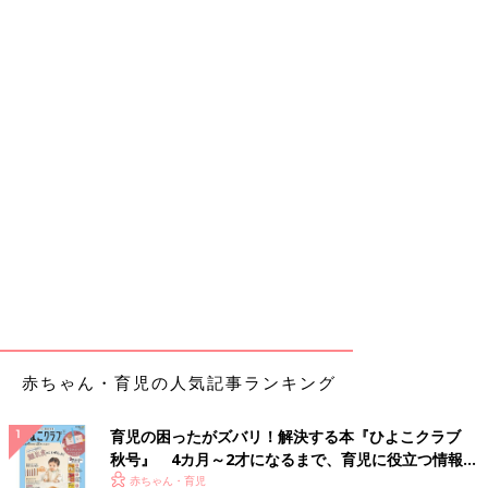
赤ちゃん・育児の人気記事ランキング
育児の困ったがズバリ！解決する本『ひよこクラブ
秋号』 4カ月～2才になるまで、育児に役立つ情報が
いっぱい！
赤ちゃん・育児