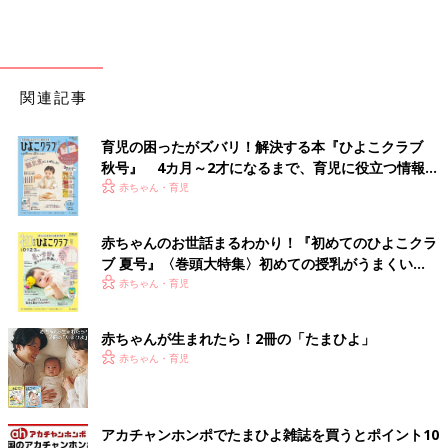
関連記事
育児の困ったがズバリ！解決する本『ひよこクラブ
秋号』 4カ月～2才になるまで、育児に役立つ情報が
いっぱい！
赤ちゃん・育児
赤ちゃんのお世話まるわかり！『初めてのひよこクラ
ブ 夏号』〈巻頭大特集〉初めての授乳がうまくい
く！ おっぱい・ミルクの基本と夏のトラブル 解決テ
赤ちゃん・育児
ク
赤ちゃんが生まれたら！2冊の「たまひよ」
赤ちゃん・育児
アカチャンホンポでたまひよ雑誌を買うとポイント10