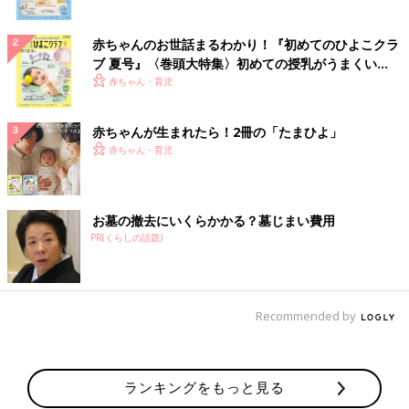
赤ちゃんのお世話まるわかり！『初めてのひよこクラ
ブ 夏号』〈巻頭大特集〉初めての授乳がうまくい
く！ おっぱい・ミルクの基本と夏のトラブル 解決テ
赤ちゃん・育児
ク
赤ちゃんが生まれたら！2冊の「たまひよ」
赤ちゃん・育児
お墓の撤去にいくらかかる？墓じまい費用
PR(くらしの話題)
Recommended by
ランキングをもっと見る