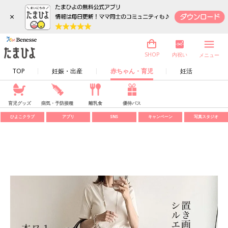
×
内祝い
SHOP
メニュー
TOP
妊娠・出産
赤ちゃん・育児
妊活
育児グッズ
病気・予防接種
離乳食
優待パス
ひよこクラブ
アプリ
SNS
キャンペーン
写真スタジオ