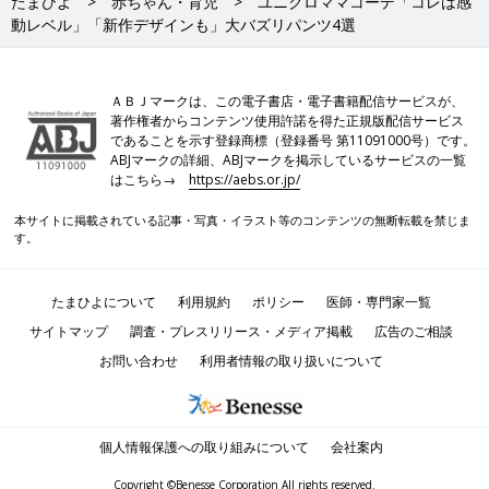
たまひよ
赤ちゃん・育児
ユニクロママコーデ「コレは感
動レベル」「新作デザインも」大バズリパンツ4選
ＡＢＪマークは、この電子書店・電子書籍配信サービスが、
著作権者からコンテンツ使用許諾を得た正規版配信サービス
であることを示す登録商標（登録番号 第11091000号）です。
ABJマークの詳細、ABJマークを掲示しているサービスの一覧
はこちら→
https://aebs.or.jp/
本サイトに掲載されている記事・写真・イラスト等のコンテンツの無断転載を禁じま
す。
たまひよについて
利用規約
ポリシー
医師・専門家一覧
サイトマップ
調査・プレスリリース・メディア掲載
広告のご相談
お問い合わせ
利用者情報の取り扱いについて
個人情報保護への取り組みについて
会社案内
Copyright ©Benesse Corporation All rights reserved.