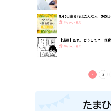
8月6日生まれはこんな人 365
赤ちゃん・育児
【漫画】あれ、どうして？ 保
がする……！『ふうふう子育て ＃
赤ちゃん・育児
<
3