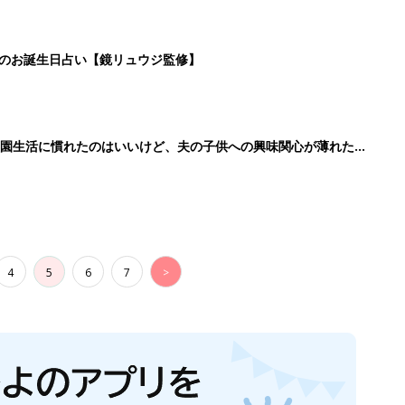
日のお誕生日占い【鏡リュウジ監修】
育園生活に慣れたのはいいけど、夫の子供への興味関心が薄れた気
91』
4
5
6
7
>