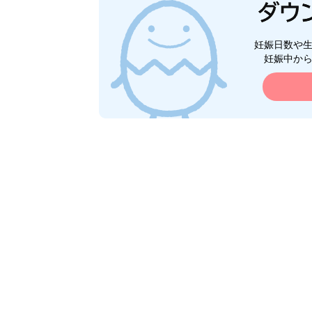
妊娠日数や
妊娠中か