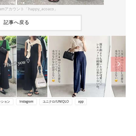
ramアカウント「happy_acoaco」
記事へ戻る
ッション
Instagram
ユニクロ/UNIQLO
app