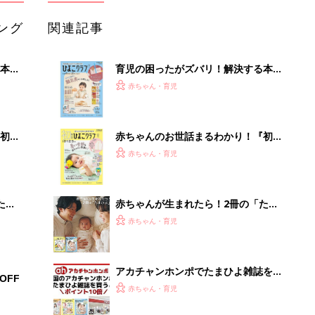
ング
関連記事
本
育児の困ったがズバリ！解決する本
2才
『ひよこクラブ 秋号』 4カ月～2才
赤ちゃん・育児
いっ
になるまで、育児に役立つ情報がいっ
ぱい！
初め
赤ちゃんのお世話まるわかり！『初め
大特
てのひよこクラブ 夏号』〈巻頭大特
赤ちゃん・育児
 お
集〉初めての授乳がうまくいく！ お
ブル
っぱい・ミルクの基本と夏のトラブル
解決テク
たま
赤ちゃんが生まれたら！2冊の「たま
ひよ」
赤ちゃん・育児
アカチャンホンポでたまひよ雑誌を買
OFF
うとポイント10倍【期間限定】
赤ちゃん・育児