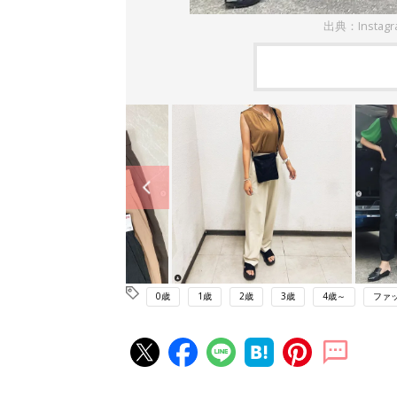
出典：Instag
0歳
1歳
2歳
3歳
4歳～
ファ