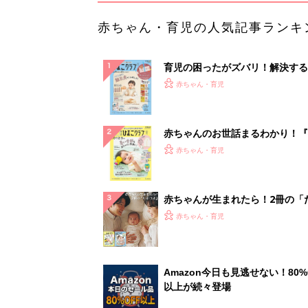
赤ちゃん・育児の人気記事ランキ
育児の困ったがズバリ！解決する
『ひよこクラブ 秋号』 4カ月～
赤ちゃん・育児
になるまで、育児に役立つ情報が
ぱい！
赤ちゃんのお世話まるわかり！『
てのひよこクラブ 夏号』〈巻頭
赤ちゃん・育児
集〉初めての授乳がうまくいく！
っぱい・ミルクの基本と夏のトラ
解決テク
赤ちゃんが生まれたら！2冊の「
ひよ」
赤ちゃん・育児
Amazon今日も見逃せない！80%
以上が続々登場