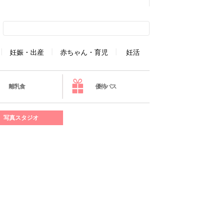
妊娠・出産
赤ちゃん・育児
妊活
離乳食
優待パス
写真スタジオ