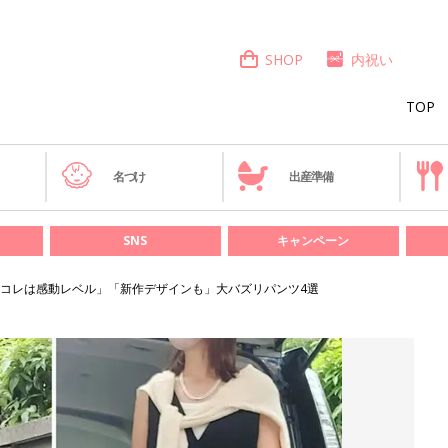
SHOP
内祝い
TOP
き
名づけ
出産準備
SNS
キャンペーン
「コレは感動レベル」「新作デザインも」大バズリパンツ4選