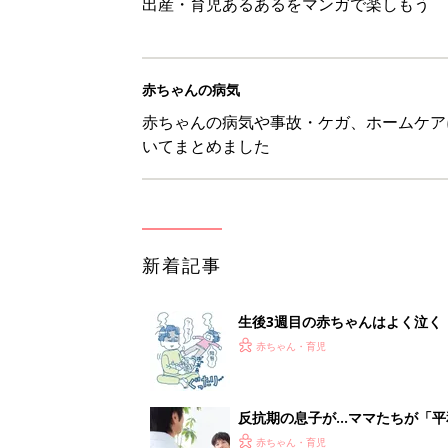
出産・育児あるあるをマンガで楽しもう
赤ちゃんの病気
赤ちゃんの病気や事故・ケガ、ホームケア
いてまとめました
新着記事
生後3週目の赤ちゃんはよく泣く
って本当？【専門家】
赤ちゃん・育児
反抗期の息子が...ママたちが「
赤ちゃん・育児