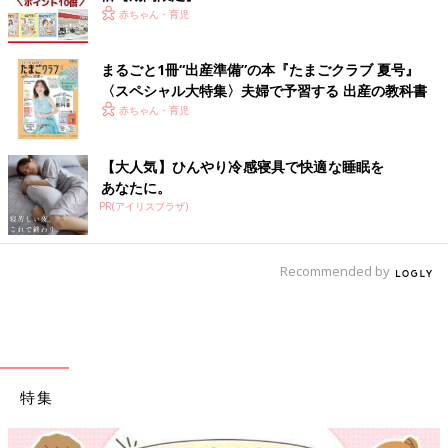
赤ちゃん・育児
まるごと1冊“出産準備”の本『たまごクラブ 夏号』
〈スペシャル大特集〉夫婦で予習する 出産の教科書
赤ちゃん・育児
【大人気】ひんやり冷感寝具で快適な睡眠を
あなたに。
PR(アイリスプラザ)
Recommended by
特集