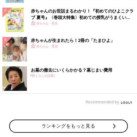
赤ちゃんのお世話まるわかり！『初めてのひよこクラ
ブ 夏号』〈巻頭大特集〉初めての授乳がうまくい
く！ おっぱい・ミルクの基本と夏のトラブル 解決テ
赤ちゃん・育児
ク
赤ちゃんが生まれたら！2冊の「たまひよ」
赤ちゃん・育児
お墓の撤去にいくらかかる？墓じまい費用
PR(くらしの話題)
Recommended by
ランキングをもっと見る