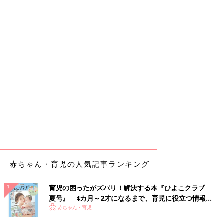
赤ちゃん・育児の人気記事ランキング
育児の困ったがズバリ！解決する本『ひよこクラブ
夏号』 4カ月～2才になるまで、育児に役立つ情報が
いっぱい！
赤ちゃん・育児