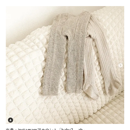
出典：Instagramアカウント「baby7___ah」