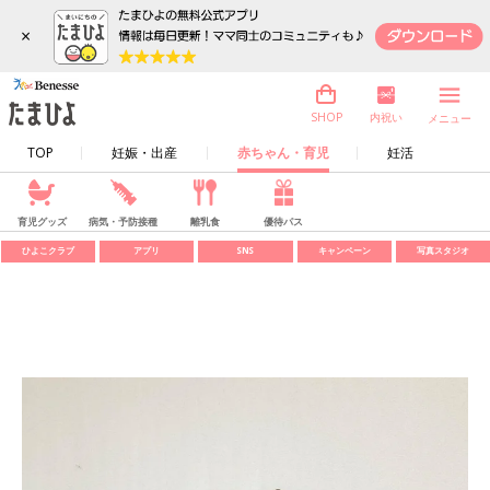
×
内祝い
SHOP
メニュー
TOP
妊娠・出産
赤ちゃん・育児
妊活
育児グッズ
病気・予防接種
離乳食
優待パス
ひよこクラブ
アプリ
SNS
キャンペーン
写真スタジオ