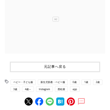
元記事へ戻る
ベビー・子ども服
新生児肌着・ベビー服
0歳
1歳
2歳
3歳
4歳～
Instagram
西松屋
app