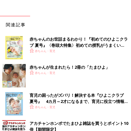
関連記事
赤ちゃんのお世話まるわかり！『初めてのひよこクラ
ブ 夏号』〈巻頭大特集〉初めての授乳がうまくい
く！ おっぱい・ミルクの基本と夏のトラブル 解決テ
赤ちゃん・育児
ク
赤ちゃんが生まれたら！2冊の「たまひよ」
赤ちゃん・育児
育児の困ったがズバリ！解決する本『ひよこクラブ
夏号』 4カ月～2才になるまで、育児に役立つ情報が
いっぱい！
赤ちゃん・育児
アカチャンホンポでたまひよ雑誌を買うとポイント10
倍【期間限定】