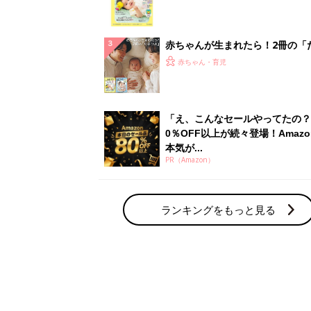
集〉初めての授乳がうまくいく！
っぱい・ミルクの基本と夏のトラ
解決テク
赤ちゃんが生まれたら！2冊の「
ひよ」
赤ちゃん・育児
「え、こんなセールやってたの？
0％OFF以上が続々登場！Amazo
本気が...
PR（Amazon）
ランキングをもっと見る