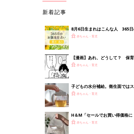
新着記事
8月6日生まれはこんな人 365
赤ちゃん・育児
【漫画】あれ、どうして？ 保
がする……！『ふうふう子育て ＃
赤ちゃん・育児
子どもの水分補給。衛生面ではス
く3つのコツとは？【専門家監修
赤ちゃん・育児
H＆М「セールでお買い得価格に
赤ちゃん・育児