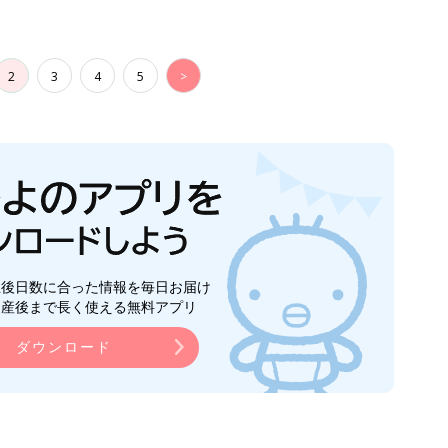
2
3
4
5
>
生後日数に合った情報を毎日お届け
ら産後まで長く使える無料アプリ
ダウンロード