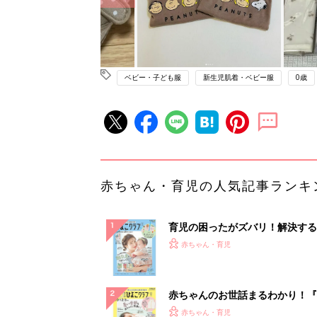
ベビー・子ども服
新生児肌着・ベビー服
0歳
赤ちゃん・育児の人気記事ランキ
育児の困ったがズバリ！解決する
『ひよこクラブ 夏号』 4カ月～
赤ちゃん・育児
になるまで、育児に役立つ情報が
ぱい！
赤ちゃんのお世話まるわかり！『
てのひよこクラブ 夏号』〈巻頭
赤ちゃん・育児