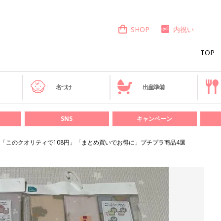
SHOP
内祝い
TOP
き
名づけ
出産準備
SNS
キャンペーン
「このクオリティで108円」「まとめ買いでお得に」プチプラ商品4選