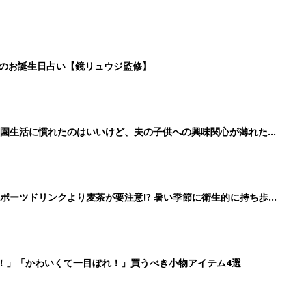
日のお誕生日占い【鏡リュウジ監修】
育園生活に慣れたのはいいけど、夫の子供への興味関心が薄れた気
91』
ポーツドリンクより麦茶が要注意!? 暑い季節に衛生的に持ち歩
】
！」「かわいくて一目ぼれ！」買うべき小物アイテム4選