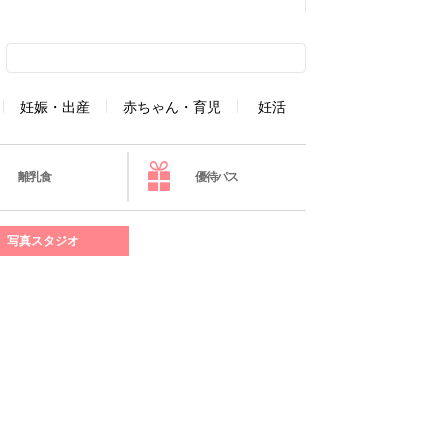
妊娠・出産
赤ちゃん・育児
妊活
離乳食
優待パス
写真スタジオ