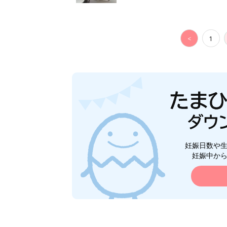
<
1
妊娠日数や
妊娠中か