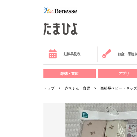
妊娠早見表
お金・手続
雑誌・書籍
アプリ
トップ
赤ちゃん・育児
西松屋ベビー・キッズ