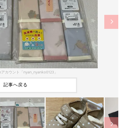
amアカウント「nyan_nyanko0123」
記事へ戻る