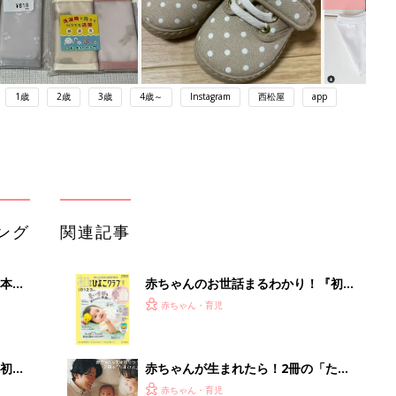
1歳
2歳
3歳
4歳～
Instagram
西松屋
app
ング
関連記事
本
赤ちゃんのお世話まるわかり！『初め
2才
てのひよこクラブ 夏号』〈巻頭大特
赤ちゃん・育児
いっ
集〉初めての授乳がうまくいく！ お
っぱい・ミルクの基本と夏のトラブル
解決テク
初め
赤ちゃんが生まれたら！2冊の「たま
大特
ひよ」
赤ちゃん・育児