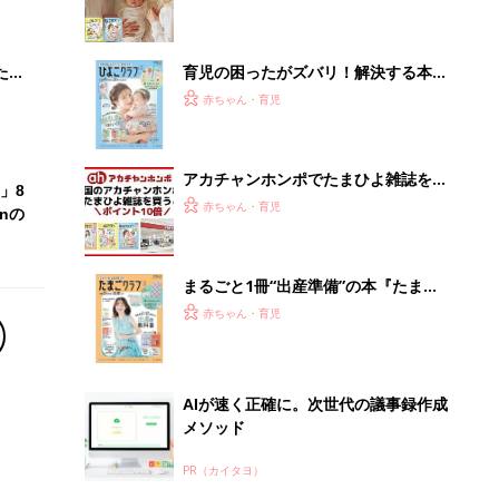
 お
ブル
たま
育児の困ったがズバリ！解決する本
『ひよこクラブ 夏号』 4カ月～2才
赤ちゃん・育児
になるまで、育児に役立つ情報がいっ
ぱい！
アカチャンホンポでたまひよ雑誌を買
」8
うとポイント10倍【期間限定】
赤ちゃん・育児
nの
まるごと1冊“出産準備”の本『たまご
クラブ 夏号』〈スペシャル大特集〉
赤ちゃん・育児
夫婦で予習する 出産の教科書
AIが速く正確に。次世代の議事録作成
メソッド
PR（カイタヨ）