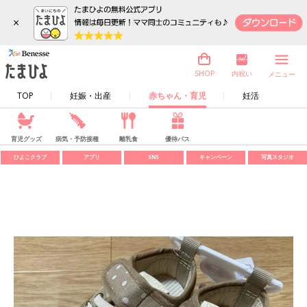
×
内祝い
SHOP
メニュー
TOP
妊娠・出産
赤ちゃん・育児
妊活
育児グッズ
病気・予防接種
離乳食
優待パス
ひよこクラブ
アプリ
SNS
キャンペーン
写真スタジオ