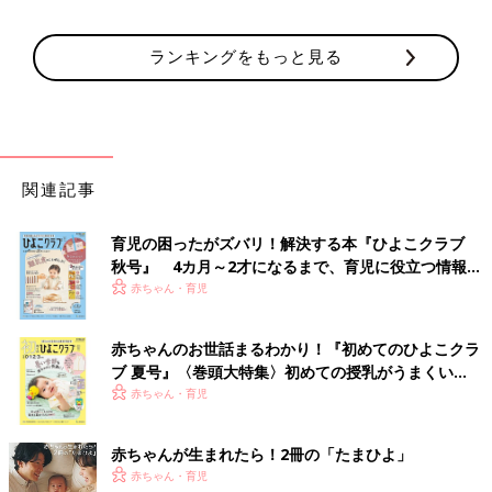
ランキングをもっと見る
関連記事
育児の困ったがズバリ！解決する本『ひよこクラブ
秋号』 4カ月～2才になるまで、育児に役立つ情報が
いっぱい！
赤ちゃん・育児
赤ちゃんのお世話まるわかり！『初めてのひよこクラ
ブ 夏号』〈巻頭大特集〉初めての授乳がうまくい
く！ おっぱい・ミルクの基本と夏のトラブル 解決テ
赤ちゃん・育児
ク
赤ちゃんが生まれたら！2冊の「たまひよ」
赤ちゃん・育児