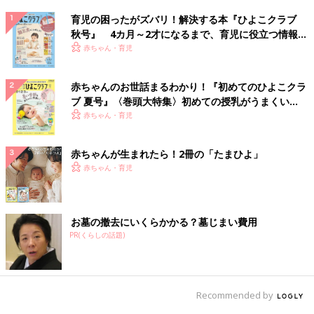
育児の困ったがズバリ！解決する本『ひよこクラブ
秋号』 4カ月～2才になるまで、育児に役立つ情報が
いっぱい！
赤ちゃん・育児
赤ちゃんのお世話まるわかり！『初めてのひよこクラ
ブ 夏号』〈巻頭大特集〉初めての授乳がうまくい
く！ おっぱい・ミルクの基本と夏のトラブル 解決テ
赤ちゃん・育児
ク
赤ちゃんが生まれたら！2冊の「たまひよ」
赤ちゃん・育児
お墓の撤去にいくらかかる？墓じまい費用
PR(くらしの話題)
Recommended by